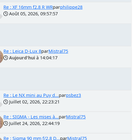
Re : XF 16mm f2.8 R WR
par
philippe28
Août 05, 2026, 09:57:57
Re : Leica D-Lux 8
par
Mistral75
Aujourd'hui
à 14:04:17
Re : Le NX mini au Puy d...
par
psbez3
Juillet 02, 2026, 22:23:21
Re : SIGMA - Les mises à...
par
Mistral75
Juillet 24, 2026, 22:44:19
Re : Sigma 90 mm f/2,8 D...
par
Mistral75