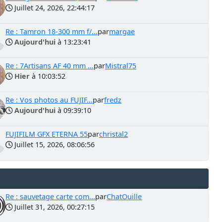
Juillet 24, 2026, 22:44:17
Re : Tamron 18-300 mm f/...
par
margae
Aujourd'hui
à 13:23:41
Re : 7Artisans AF 40 mm ...
par
Mistral75
Hier
à 10:03:52
Re : Vos photos au FUJIF...
par
fredz
Aujourd'hui
à 09:39:10
FUJIFILM GFX ETERNA 55
par
christal2
Juillet 15, 2026, 08:06:56
Re : sauvetage carte com...
par
ChatOuille
Juillet 31, 2026, 00:27:15