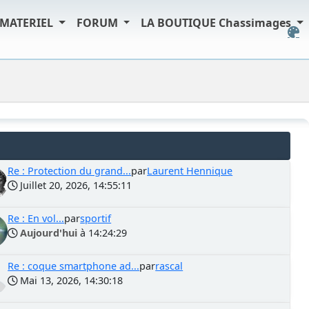
MATERIEL
FORUM
LA BOUTIQUE Chassimages
Re : Protection du grand...
par
Laurent Hennique
Juillet 20, 2026, 14:55:11
Re : En vol...
par
sportif
Aujourd'hui
à 14:24:29
Re : coque smartphone ad...
par
rascal
Mai 13, 2026, 14:30:18