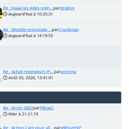
Re : Haaa les vides gren...
par
stratojs
Aujourd'hui
à 10:35:31
Re : Molette principale ...
par
Crunkman
Aujourd'hui
à 14:19:55
Re : Achat revendeurs Pi...
par
pronina
Août 03, 2026, 13:41:01
Re : Ricoh GRIV
par
PBnet2
Hier
à 21:21:19
Re : Action-Cam pour all...
par
JéRhum50°