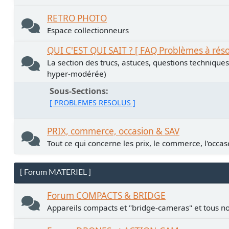
RETRO PHOTO
Espace collectionneurs
QUI C'EST QUI SAIT ? [ FAQ Problèmes à rés
La section des trucs, astuces, questions technique
hyper-modérée)
Sous-Sections
[ PROBLEMES RESOLUS ]
PRIX, commerce, occasion & SAV
Tout ce qui concerne les prix, le commerce, l'occase
[ Forum MATERIEL ]
Forum COMPACTS & BRIDGE
Appareils compacts et "bridge-cameras" et tous no