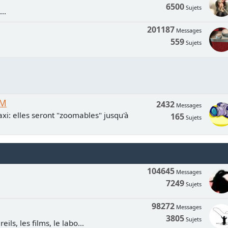
6500
Sujets
..
201187
Messages
559
Sujets
UM
2432
Messages
xi: elles seront "zoomables" jusqu'à
165
Sujets
104645
Messages
7249
Sujets
98272
Messages
3805
Sujets
ls, les films, le labo...