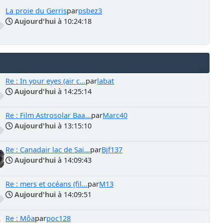
La proie du Gerris
par
psbez3
Aujourd'hui
à 10:24:18
Re : In your eyes (air c...
par
labat
Aujourd'hui
à 14:25:14
Re : Film Astrosolar Baa...
par
Marc40
Aujourd'hui
à 13:15:10
Re : Canadair lac de Sai...
par
Bjf137
Aujourd'hui
à 14:09:43
Re : mers et océans (fil...
par
M13
Aujourd'hui
à 14:09:51
Re : Môa
par
poc128