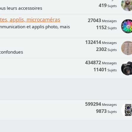
419
Sujets
us leurs accessoires
s, applis, microcaméras
27043
Messages
mmunication et applis photo, mais
1152
Sujets
132414
Messages
2302
Sujets
 confondues
434872
Messages
11401
Sujets
599294
Messages
9873
Sujets