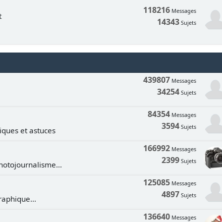
118216
Messages
t
14343
Sujets
439807
Messages
34254
Sujets
84354
Messages
3594
Sujets
tiques et astuces
166992
Messages
2399
Sujets
hotojournalisme...
125085
Messages
4897
Sujets
aphique...
136640
Messages