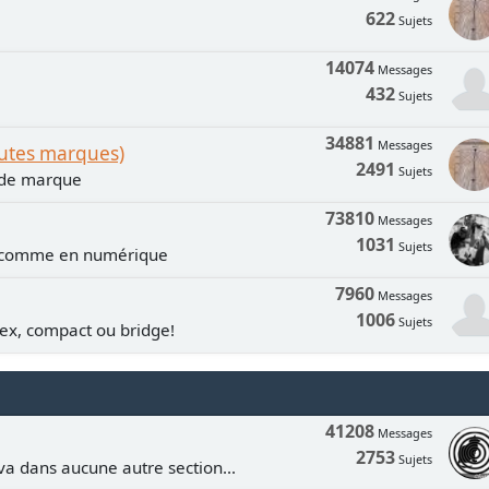
622
Sujets
14074
Messages
432
Sujets
34881
Messages
outes marques)
2491
Sujets
n de marque
73810
Messages
1031
Sujets
e comme en numérique
7960
Messages
1006
Sujets
lex, compact ou bridge!
41208
Messages
2753
Sujets
va dans aucune autre section...