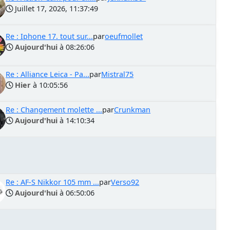
Juillet 17, 2026, 11:37:49
Re : Iphone 17. tout sur...
par
oeufmollet
Aujourd'hui
à 08:26:06
Re : Alliance Leica - Pa...
par
Mistral75
Hier
à 10:05:56
Re : Changement molette ...
par
Crunkman
Aujourd'hui
à 14:10:34
Re : AF-S Nikkor 105 mm ...
par
Verso92
Aujourd'hui
à 06:50:06