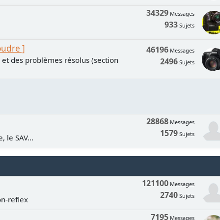
34329
Messages
933
Sujets
oudre ]
46196
Messages
s et des problèmes résolus (section
2496
Sujets
28868
Messages
1579
Sujets
, le SAV...
121100
Messages
2740
Sujets
n-reflex
7195
Messages