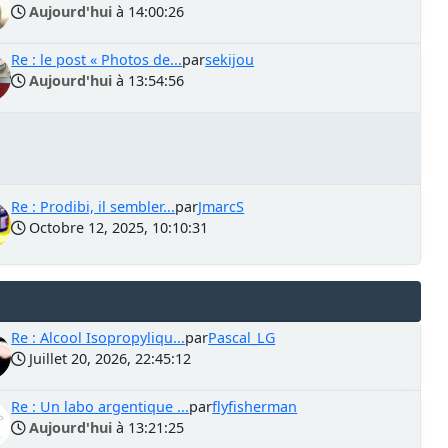
Aujourd'hui
à 14:00:26
Re : le post « Photos de...
par
sekijou
Aujourd'hui
à 13:54:56
Re : Prodibi, il sembler...
par
JmarcS
Octobre 12, 2025, 10:10:31
Re : Alcool Isopropyliqu...
par
Pascal_LG
Juillet 20, 2026, 22:45:12
Re : Un labo argentique ...
par
flyfisherman
Aujourd'hui
à 13:21:25