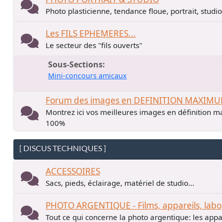
Photo plasticienne, tendance floue, portrait, studio.
Les FILS EPHEMERES...
Le secteur des "fils ouverts"
Sous-Sections
Mini-concours amicaux
Forum des images en DEFINITION MAXIM
Montrez ici vos meilleures images en définition ma
100%
[ DISCUS TECHNIQUES ]
ACCESSOIRES
Sacs, pieds, éclairage, matériel de studio...
PHOTO ARGENTIQUE - Films, appareils, labo
Tout ce qui concerne la photo argentique: les apparei