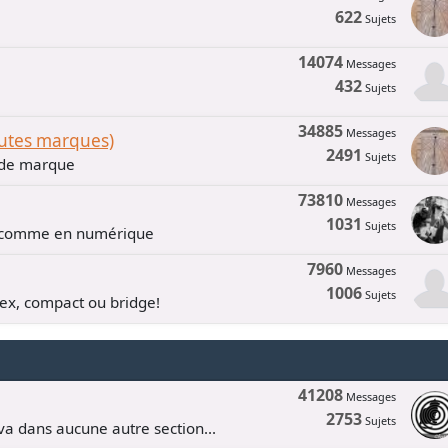
622
Sujets
14074
Messages
432
Sujets
34885
Messages
outes marques)
2491
Sujets
n de marque
73810
Messages
1031
Sujets
e comme en numérique
7960
Messages
1006
Sujets
lex, compact ou bridge!
41208
Messages
2753
Sujets
va dans aucune autre section...