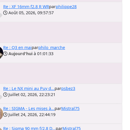
Re : XF 16mm f2.8 R WR
par
philippe28
Août 05, 2026, 09:57:57
Re : Q3 en mai
par
philo_marche
Aujourd'hui
à 01:01:33
Re : Le NX mini au Puy d...
par
psbez3
Juillet 02, 2026, 22:23:21
Re : SIGMA - Les mises à...
par
Mistral75
Juillet 24, 2026, 22:44:19
Re : Sigma 90 mm f/2,8 D...
par
Mistral75