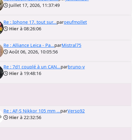
Juillet 17, 2026, 11:37:49
Re : Iphone 17. tout sur...
par
oeufmollet
Hier
à 08:26:06
Re : Alliance Leica - Pa...
par
Mistral75
Août 06, 2026, 10:05:56
Re : 7d1 couplé à un CAN...
par
bruno-v
Hier
à 19:48:16
Re : AF-S Nikkor 105 mm ...
par
Verso92
Hier
à 22:32:56