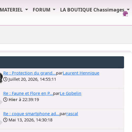
MATERIEL
FORUM
LA BOUTIQUE Chassimages
Re : Protection du grand...
par
Laurent Hennique
Juillet 20, 2026, 14:55:11
Re : Faune et Flore en P...
par
Le Gobelin
Hier
à 22:39:19
Re : coque smartphone ad...
par
rascal
Mai 13, 2026, 14:30:18