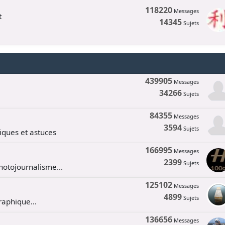
118220
Messages
t
14345
Sujets
439905
Messages
34266
Sujets
84355
Messages
3594
Sujets
tiques et astuces
166995
Messages
2399
Sujets
hotojournalisme...
125102
Messages
4899
Sujets
aphique...
136656
Messages