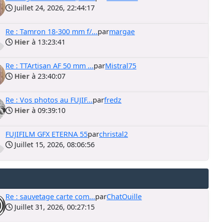
Juillet 24, 2026, 22:44:17
Re : Tamron 18-300 mm f/...
par
margae
Hier
à 13:23:41
Re : TTArtisan AF 50 mm ...
par
Mistral75
Hier
à 23:40:07
Re : Vos photos au FUJIF...
par
fredz
Hier
à 09:39:10
FUJIFILM GFX ETERNA 55
par
christal2
Juillet 15, 2026, 08:06:56
Re : sauvetage carte com...
par
ChatOuille
Juillet 31, 2026, 00:27:15