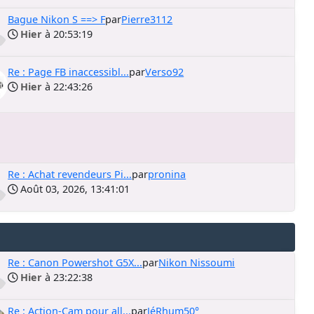
Bague Nikon S ==> F
par
Pierre3112
Hier
à 20:53:19
Re : Page FB inaccessibl...
par
Verso92
Hier
à 22:43:26
Re : Achat revendeurs Pi...
par
pronina
Août 03, 2026, 13:41:01
Re : Canon Powershot G5X...
par
Nikon Nissoumi
Hier
à 23:22:38
Re : Action-Cam pour all...
par
JéRhum50°