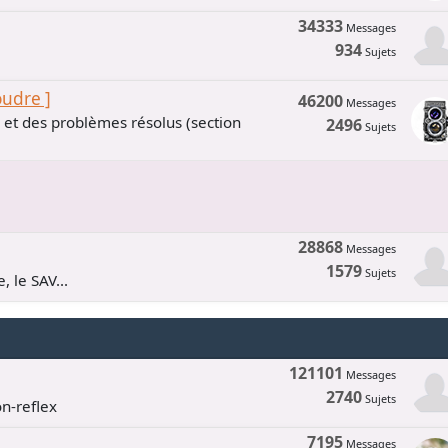
34333
Messages
934
Sujets
oudre ]
46200
Messages
s et des problèmes résolus (section
2496
Sujets
28868
Messages
1579
Sujets
, le SAV...
121101
Messages
2740
Sujets
n-reflex
7195
Messages