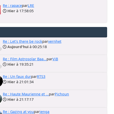
Re : rapace
par
LRE
Hier
à 17:58:05
Re : Let's there be rock
par
vernhet
Aujourd'hui
à 00:25:18
Re : Film Astrosolar Baa...
par
ViB
Hier
à 19:35:21
Re : Un faux dur
par
RTS3
Hier
à 21:01:34
Re : Haute Maurienne et ...
par
Pichoun
Hier
à 21:17:17
Re : Gazing at you
par
jenga