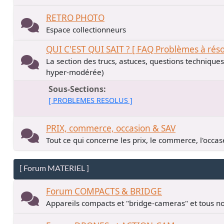
RETRO PHOTO
Espace collectionneurs
QUI C'EST QUI SAIT ? [ FAQ Problèmes à rés
La section des trucs, astuces, questions technique
hyper-modérée)
Sous-Sections
[ PROBLEMES RESOLUS ]
PRIX, commerce, occasion & SAV
Tout ce qui concerne les prix, le commerce, l'occase
[ Forum MATERIEL ]
Forum COMPACTS & BRIDGE
Appareils compacts et "bridge-cameras" et tous no