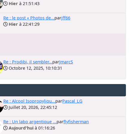
Hier
à 21:51:43
Re : le post « Photos de...
par
jff66
Hier
à 22:41:29
Re : Prodibi, il sembler...
par
JmarcS
Octobre 12, 2025, 10:10:31
Re : Alcool Isopropyliqu...
par
Pascal_LG
Juillet 20, 2026, 22:45:12
Re : Un labo argentique ...
par
flyfisherman
Aujourd'hui
à 01:16:26