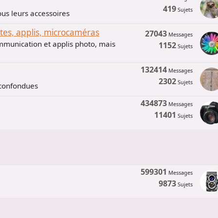
419
Sujets
us leurs accessoires
s, applis, microcaméras
27043
Messages
mmunication et applis photo, mais
1152
Sujets
132414
Messages
2302
Sujets
 confondues
434873
Messages
11401
Sujets
599301
Messages
9873
Sujets