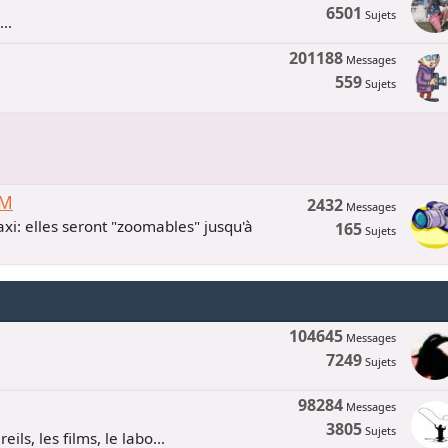
6501
Sujets
..
201188
Messages
559
Sujets
UM
2432
Messages
xi: elles seront "zoomables" jusqu'à
165
Sujets
104645
Messages
7249
Sujets
98284
Messages
3805
Sujets
ls, les films, le labo...