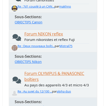
Forum canonistes
Re : 7d1 couplé à un CAN...
par
makhno
Sous-Sections
OBJECTIFS Canon
Forum NIKON reflex
Forum nikonistes et reflex Fuji
Re : Deux nouveaux boîti...
par
Mistral75
Sous-Sections
OBJECTIFS Nikon
Forum OLYMPUS & PANASONIC
boîtiers
Au pays des appareils 4/3 et micro 4/3
Re : Au sujet du 12/100 ...
par
alpha duo
Sous-Sections