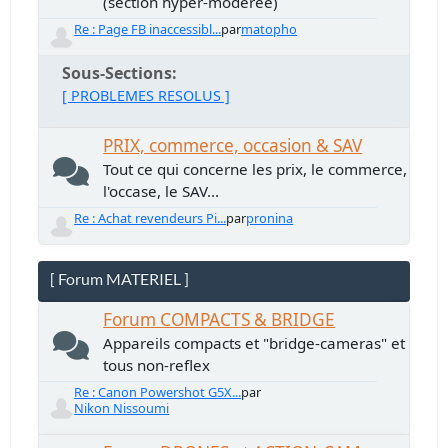
(section hyper-modérée)
Re : Page FB inaccessibl...
par
matopho
Sous-Sections
[ PROBLEMES RESOLUS ]
PRIX, commerce, occasion & SAV
Tout ce qui concerne les prix, le commerce,
l'occase, le SAV...
Re : Achat revendeurs Pi...
par
pronina
[ Forum MATERIEL ]
Forum COMPACTS & BRIDGE
Appareils compacts et "bridge-cameras" et
tous non-reflex
Re : Canon Powershot G5X...
par
Nikon Nissoumi