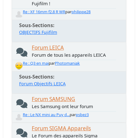
Fujifilm !
Re : XF 16mm f2.8 R WR
par
philippe28
Sous-Sections
OBJECTIFS Fujifilm
Forum LEICA
Forum de tous les appareils LEICA
Re : Q3 en mai
par
Photomaniak
Sous-Sections
Forum Objectifs LEICA
Forum SAMSUNG
Les Samsung ont leur forum
Re : Le NX mini au Puy d...
par
psbez3
Forum SIGMA Appareils
Le Forum des appareils Sigma