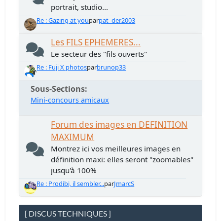
portrait, studio...
Re : Gazing at you
par
pat_der2003
Les FILS EPHEMERES...
Le secteur des "fils ouverts"
Re : Fuji X photos
par
brunop33
Sous-Sections
Mini-concours amicaux
Forum des images en DEFINITION
MAXIMUM
Montrez ici vos meilleures images en
définition maxi: elles seront "zoomables"
jusqu'à 100%
Re : Prodibi, il sembler...
par
JmarcS
[ DISCUS TECHNIQUES ]