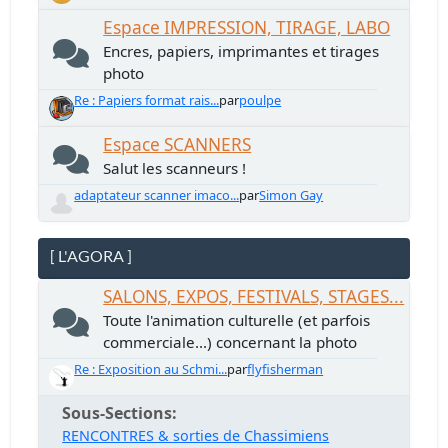
Espace IMPRESSION, TIRAGE, LABO
Encres, papiers, imprimantes et tirages
photo
Re : Papiers format rais...
par
poulpe
Espace SCANNERS
Salut les scanneurs !
adaptateur scanner imaco...
par
Simon Gay
[ L'AGORA ]
SALONS, EXPOS, FESTIVALS, STAGES...
Toute l'animation culturelle (et parfois
commerciale...) concernant la photo
Re : Exposition au Schmi...
par
flyfisherman
Sous-Sections
RENCONTRES & sorties de Chassimiens