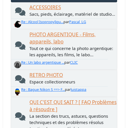
ACCESSOIRES
Sacs, pieds, éclairage, matériel de studio...
Re : Alcool Isopropyliqu...
par
Pascal_LG
PHOTO ARGENTIQUE - Films,
appareils, labo
Tout ce qui concerne la photo argentique:
les appareils, les films, le labo...
Re : Un labo argentique ...
par
CLIC
RETRO PHOTO
Espace collectionneurs
Re : Bague Nikon S ==> F...
par
luistappa
QUI C'EST QUI SAIT ? [ FAQ Problèmes
à résoudre ]
La section des trucs, astuces, questions
techniques et des problèmes résolus