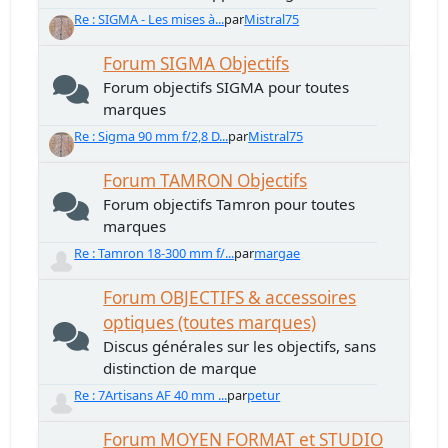
Re : SIGMA - Les mises à...
par
Mistral75
Forum SIGMA Objectifs
Forum objectifs SIGMA pour toutes
marques
Re : Sigma 90 mm f/2,8 D...
par
Mistral75
Forum TAMRON Objectifs
Forum objectifs Tamron pour toutes
marques
Re : Tamron 18-300 mm f/...
par
margae
Forum OBJECTIFS & accessoires
optiques (toutes marques)
Discus générales sur les objectifs, sans
distinction de marque
Re : 7Artisans AF 40 mm ...
par
petur
Forum MOYEN FORMAT et STUDIO