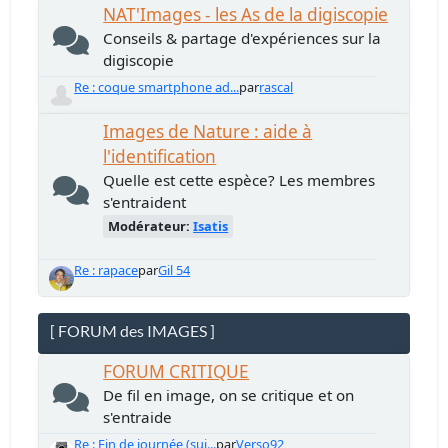
NAT'Images - les As de la digiscopie
Conseils & partage d'expériences sur la
digiscopie
Re : coque smartphone ad...
par
rascal
Images de Nature : aide à
l'identification
Quelle est cette espèce? Les membres
s'entraident
Modérateur:
Isatis
Re : rapace
par
Gil 54
[ FORUM des IMAGES ]
FORUM CRITIQUE
De fil en image, on se critique et on
s'entraide
Re : Fin de journée (sui...
par
Verso92