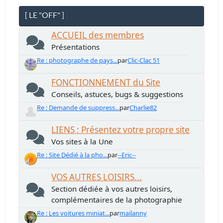
[ LE "OFF" ]
ACCUEIL des membres
Présentations
Re : photographe de pays...
par
Clic-Clac 51
FONCTIONNEMENT du Site
Conseils, astuces, bugs & suggestions
Re : Demande de suppress...
par
Charlie82
LIENS : Présentez votre propre site
Vos sites à la Une
Re : Site Dédié à la pho...
par
--Eric--
VOS AUTRES LOISIRS...
Section dédiée à vos autres loisirs,
complémentaires de la photographie
Re : Les voitures miniat...
par
mailanny