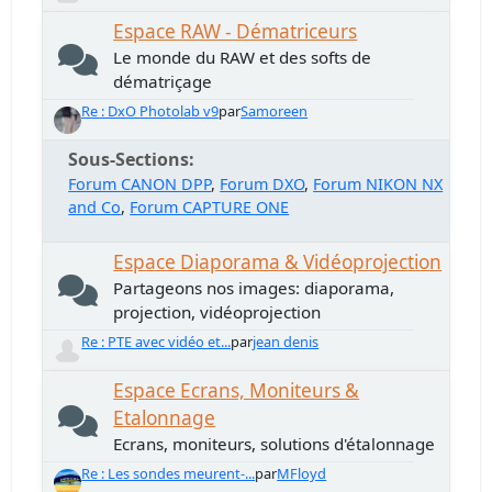
Espace RAW - Dématriceurs
Le monde du RAW et des softs de
dématriçage
Re : DxO Photolab v9
par
Samoreen
Sous-Sections
Forum CANON DPP
Forum DXO
Forum NIKON NX
and Co
Forum CAPTURE ONE
Espace Diaporama & Vidéoprojection
Partageons nos images: diaporama,
projection, vidéoprojection
Re : PTE avec vidéo et...
par
jean denis
Espace Ecrans, Moniteurs &
Etalonnage
Ecrans, moniteurs, solutions d'étalonnage
Re : Les sondes meurent-...
par
MFloyd