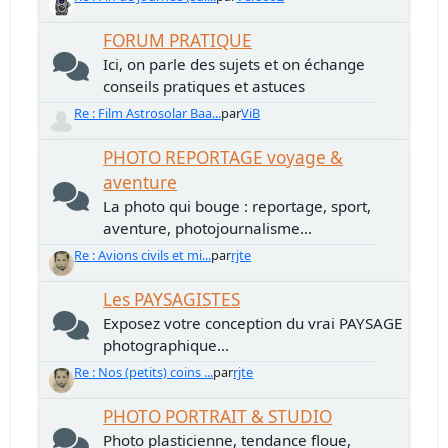
FORUM PRATIQUE
Ici, on parle des sujets et on échange
conseils pratiques et astuces
Re : Film Astrosolar Baa...
par
ViB
PHOTO REPORTAGE voyage &
aventure
La photo qui bouge : reportage, sport,
aventure, photojournalisme...
Re : Avions civils et mi...
par
rjte
Les PAYSAGISTES
Exposez votre conception du vrai PAYSAGE
photographique...
Re : Nos (petits) coins ...
par
rjte
PHOTO PORTRAIT & STUDIO
Photo plasticienne, tendance floue,