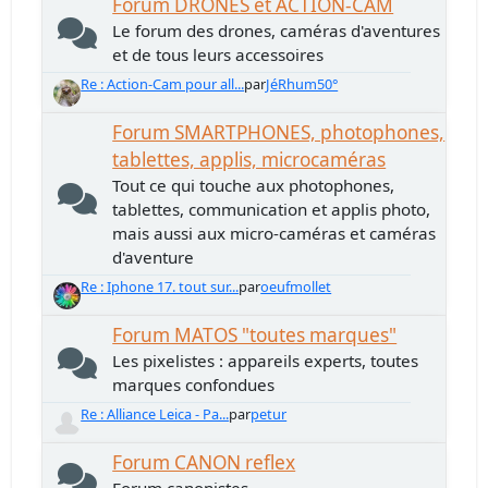
Forum DRONES et ACTION-CAM
Le forum des drones, caméras d'aventures
et de tous leurs accessoires
Re : Action-Cam pour all...
par
JéRhum50°
Forum SMARTPHONES, photophones,
tablettes, applis, microcaméras
Tout ce qui touche aux photophones,
tablettes, communication et applis photo,
mais aussi aux micro-caméras et caméras
d'aventure
Re : Iphone 17. tout sur...
par
oeufmollet
Forum MATOS "toutes marques"
Les pixelistes : appareils experts, toutes
marques confondues
Re : Alliance Leica - Pa...
par
petur
Forum CANON reflex