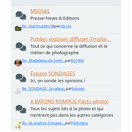
MEDIAS
Presse-News & Editions
Re : Nat'Images 98
par
clo-clo
Publier, exposer, diffuser. Emploi...
Tout ce qui concerne la diffusion et le
métier de photographe
Re : Madeleine de Sinét...
par
RG1945
Espace SONDAGES
Ici, on sonde les opinions !
Re : SONDAGE : la valeur...
par
luluseo
A BATONS ROMPUS (l'actu photo)
Tous les sujets liés à la photo et qui
n'entrent pas dans les autres catégories
Re : IA analyse d'image ...
par
Pedrolino