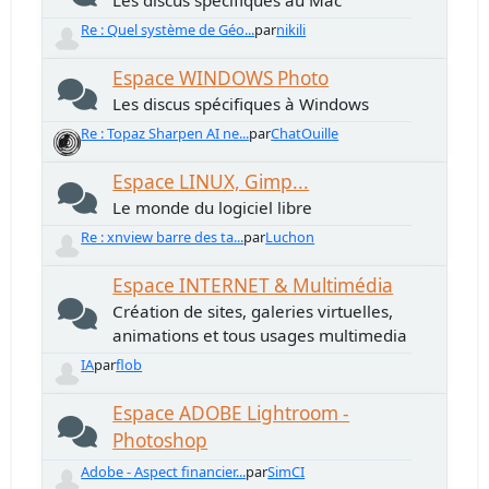
Les discus spécifiques au Mac
Re : Quel système de Géo...
par
nikili
Espace WINDOWS Photo
Les discus spécifiques à Windows
Re : Topaz Sharpen AI ne...
par
ChatOuille
Espace LINUX, Gimp...
Le monde du logiciel libre
Re : xnview barre des ta...
par
Luchon
Espace INTERNET & Multimédia
Création de sites, galeries virtuelles,
animations et tous usages multimedia
IA
par
flob
Espace ADOBE Lightroom -
Photoshop
Adobe - Aspect financier...
par
SimCI