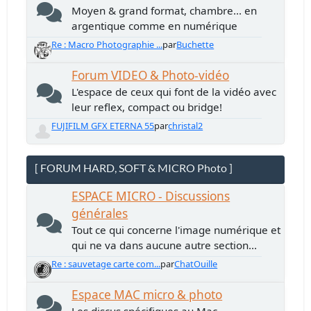
Moyen & grand format, chambre... en
argentique comme en numérique
Re : Macro Photographie ...
par
Buchette
Forum VIDEO & Photo-vidéo
L'espace de ceux qui font de la vidéo avec
leur reflex, compact ou bridge!
FUJIFILM GFX ETERNA 55
par
christal2
[ FORUM HARD, SOFT & MICRO Photo ]
ESPACE MICRO - Discussions
générales
Tout ce qui concerne l'image numérique et
qui ne va dans aucune autre section...
Re : sauvetage carte com...
par
ChatOuille
Espace MAC micro & photo