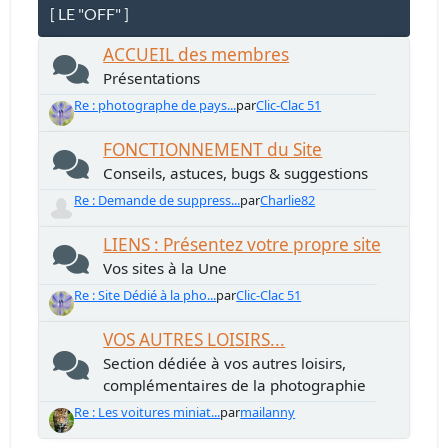
[ LE "OFF" ]
ACCUEIL des membres
Présentations
Re : photographe de pays...
par
Clic-Clac 51
FONCTIONNEMENT du Site
Conseils, astuces, bugs & suggestions
Re : Demande de suppress...
par
Charlie82
LIENS : Présentez votre propre site
Vos sites à la Une
Re : Site Dédié à la pho...
par
Clic-Clac 51
VOS AUTRES LOISIRS...
Section dédiée à vos autres loisirs,
complémentaires de la photographie
Re : Les voitures miniat...
par
mailanny