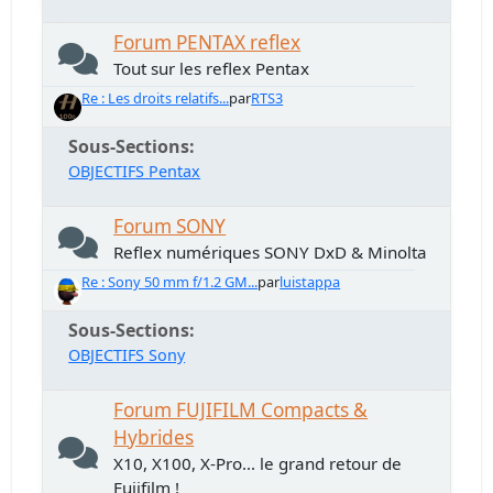
Forum PENTAX reflex
Tout sur les reflex Pentax
Re : Les droits relatifs...
par
RTS3
Sous-Sections
OBJECTIFS Pentax
Forum SONY
Reflex numériques SONY DxD & Minolta
Re : Sony 50 mm f/1.2 GM...
par
luistappa
Sous-Sections
OBJECTIFS Sony
Forum FUJIFILM Compacts &
Hybrides
X10, X100, X-Pro... le grand retour de
Fujifilm !