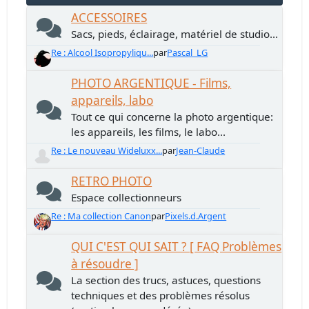
ACCESSOIRES
Sacs, pieds, éclairage, matériel de studio...
Re : Alcool Isopropyliqu...
par
Pascal_LG
PHOTO ARGENTIQUE - Films,
appareils, labo
Tout ce qui concerne la photo argentique:
les appareils, les films, le labo...
Re : Le nouveau Wideluxx...
par
Jean-Claude
RETRO PHOTO
Espace collectionneurs
Re : Ma collection Canon
par
Pixels.d.Argent
QUI C'EST QUI SAIT ? [ FAQ Problèmes
à résoudre ]
La section des trucs, astuces, questions
techniques et des problèmes résolus