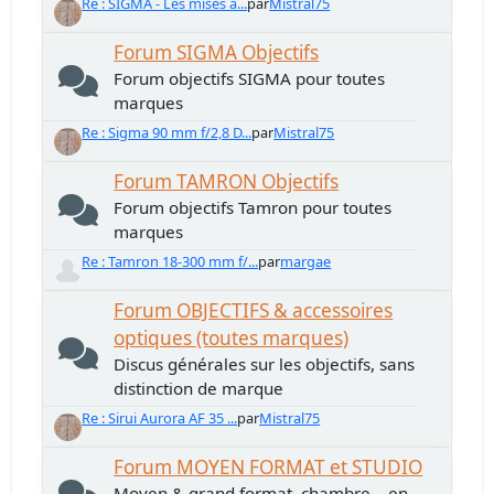
Re : SIGMA - Les mises à...
par
Mistral75
Forum SIGMA Objectifs
Forum objectifs SIGMA pour toutes
marques
Re : Sigma 90 mm f/2,8 D...
par
Mistral75
Forum TAMRON Objectifs
Forum objectifs Tamron pour toutes
marques
Re : Tamron 18-300 mm f/...
par
margae
Forum OBJECTIFS & accessoires
optiques (toutes marques)
Discus générales sur les objectifs, sans
distinction de marque
Re : Sirui Aurora AF 35 ...
par
Mistral75
Forum MOYEN FORMAT et STUDIO
Moyen & grand format, chambre... en