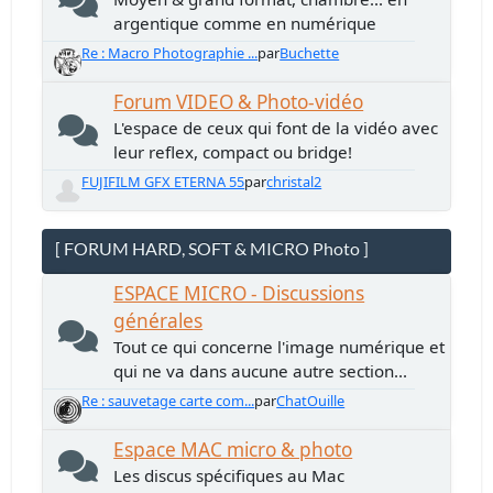
argentique comme en numérique
Re : Macro Photographie ...
par
Buchette
Forum VIDEO & Photo-vidéo
L'espace de ceux qui font de la vidéo avec
leur reflex, compact ou bridge!
FUJIFILM GFX ETERNA 55
par
christal2
[ FORUM HARD, SOFT & MICRO Photo ]
ESPACE MICRO - Discussions
générales
Tout ce qui concerne l'image numérique et
qui ne va dans aucune autre section...
Re : sauvetage carte com...
par
ChatOuille
Espace MAC micro & photo
Les discus spécifiques au Mac