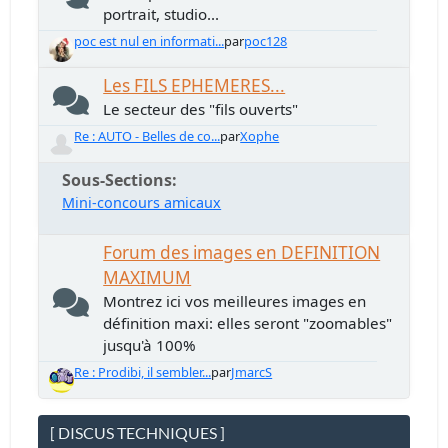
portrait, studio...
poc est nul en informati...
par
poc128
Les FILS EPHEMERES...
Le secteur des "fils ouverts"
Re : AUTO - Belles de co...
par
Xophe
Sous-Sections
Mini-concours amicaux
Forum des images en DEFINITION
MAXIMUM
Montrez ici vos meilleures images en
définition maxi: elles seront "zoomables"
jusqu'à 100%
Re : Prodibi, il sembler...
par
JmarcS
[ DISCUS TECHNIQUES ]