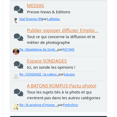
MEDIAS
Presse-News & Editions
Nat'Images 99
par
LaRedac
Publier, exposer, diffuser. Emploi...
Tout ce qui concerne la diffusion et le
métier de photographe
Re : Madeleine de Sinét...
par
RG1945
Espace SONDAGES
Ici, on sonde les opinions !
Re : SONDAGE : la valeur...
par
luluseo
A BATONS ROMPUS (l'actu photo)
Tous les sujets liés à la photo et qui
n'entrent pas dans les autres catégories
Re : IA analyse d'image ...
par
Pedrolino