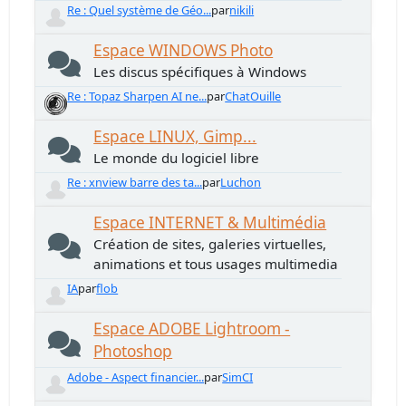
Re : Quel système de Géo...
par
nikili
Espace WINDOWS Photo
Les discus spécifiques à Windows
Re : Topaz Sharpen AI ne...
par
ChatOuille
Espace LINUX, Gimp...
Le monde du logiciel libre
Re : xnview barre des ta...
par
Luchon
Espace INTERNET & Multimédia
Création de sites, galeries virtuelles,
animations et tous usages multimedia
IA
par
flob
Espace ADOBE Lightroom -
Photoshop
Adobe - Aspect financier...
par
SimCI