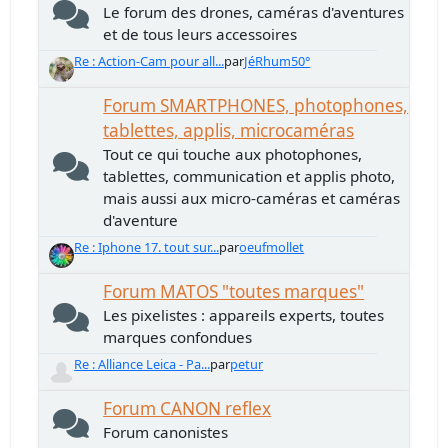
Le forum des drones, caméras d'aventures
et de tous leurs accessoires
Re : Action-Cam pour all...
par
JéRhum50°
Forum SMARTPHONES, photophones,
tablettes, applis, microcaméras
Tout ce qui touche aux photophones,
tablettes, communication et applis photo,
mais aussi aux micro-caméras et caméras
d'aventure
Re : Iphone 17. tout sur...
par
oeufmollet
Forum MATOS "toutes marques"
Les pixelistes : appareils experts, toutes
marques confondues
Re : Alliance Leica - Pa...
par
petur
Forum CANON reflex
Forum canonistes