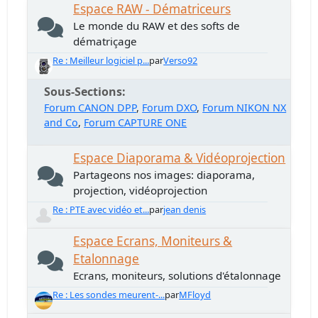
Espace RAW - Dématriceurs
Le monde du RAW et des softs de
dématriçage
Re : Meilleur logiciel p...
par
Verso92
Sous-Sections
Forum CANON DPP
Forum DXO
Forum NIKON NX
and Co
Forum CAPTURE ONE
Espace Diaporama & Vidéoprojection
Partageons nos images: diaporama,
projection, vidéoprojection
Re : PTE avec vidéo et...
par
jean denis
Espace Ecrans, Moniteurs &
Etalonnage
Ecrans, moniteurs, solutions d'étalonnage
Re : Les sondes meurent-...
par
MFloyd