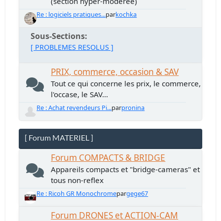
(section hyper-modérée)
Re : logiciels pratiques...
par
kochka
Sous-Sections
[ PROBLEMES RESOLUS ]
PRIX, commerce, occasion & SAV
Tout ce qui concerne les prix, le commerce,
l'occase, le SAV...
Re : Achat revendeurs Pi...
par
pronina
[ Forum MATERIEL ]
Forum COMPACTS & BRIDGE
Appareils compacts et "bridge-cameras" et
tous non-reflex
Re : Ricoh GR Monochrome
par
gege67
Forum DRONES et ACTION-CAM