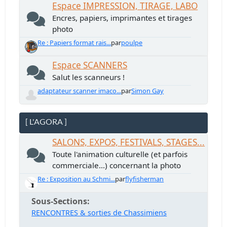
Espace IMPRESSION, TIRAGE, LABO
Encres, papiers, imprimantes et tirages
photo
Re : Papiers format rais...
par
poulpe
Espace SCANNERS
Salut les scanneurs !
adaptateur scanner imaco...
par
Simon Gay
[ L'AGORA ]
SALONS, EXPOS, FESTIVALS, STAGES...
Toute l'animation culturelle (et parfois
commerciale...) concernant la photo
Re : Exposition au Schmi...
par
flyfisherman
Sous-Sections
RENCONTRES & sorties de Chassimiens