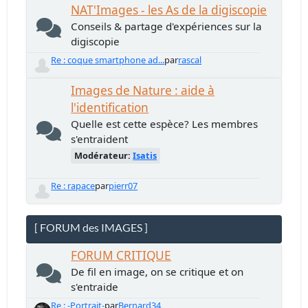
NAT'Images - les As de la digiscopie
Conseils & partage d'expériences sur la
digiscopie
Re : coque smartphone ad...
par
rascal
Images de Nature : aide à
l'identification
Quelle est cette espèce? Les membres
s'entraident
Modérateur:
Isatis
Re : rapace
par
pierr07
[ FORUM des IMAGES ]
FORUM CRITIQUE
De fil en image, on se critique et on
s'entraide
Re : -Portrait-
par
Bernard34