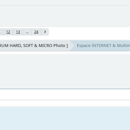
1
12
13
...
24
ORUM HARD, SOFT & MICRO Photo ]
Espace INTERNET & Multi