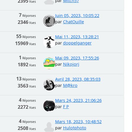
2395
par
Mitch57
Vues
7
Juin 05, 2023, 10:05:22
Réponses
2346
par
ChatOuille
Vues
55
Mai 11, 2023, 13:28:21
Réponses
15969
par
doppelganger
Vues
1
Mai 09, 2023, 17:55:26
Réponses
1892
par
Nikojorj
Vues
13
Avril 28, 2023, 08:35:03
Réponses
3563
par
M@kro
Vues
4
Mars 24, 2023, 21:06:26
Réponses
2272
par
F P
Vues
4
Mars 18, 2023, 10:48:52
Réponses
2508
par
Hulotphoto
Vues