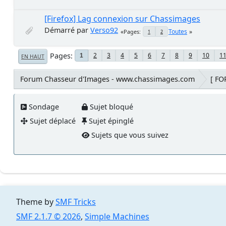
[Firefox] Lag connexion sur Chassimages
Démarré par
Verso92
Toutes
Pages
1
2
Pages
2
3
4
5
6
7
8
9
10
1
1
EN HAUT
Forum Chasseur d'Images - www.chassimages.com
[ F
Sondage
Sujet bloqué
Sujet déplacé
Sujet épinglé
Sujets que vous suivez
Theme by
SMF Tricks
SMF 2.1.7 © 2026
,
Simple Machines