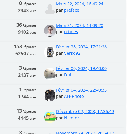
0
Mars 22, 2024, 16:49:24
Réponses
2343
par
preface
Vues
36
Mars 21, 2024, 14:09:20
Réponses
9102
par
retines
Vues
153
Février 26, 2024, 17:31:26
Réponses
62507
par
Verso92
Vues
3
Février 06, 2024, 19:40:00
Réponses
2137
par
Dub
Vues
1
Février 04, 2024, 22:40:33
Réponses
1744
par
AFI-Photo
Vues
13
Décembre 02, 2023, 17:36:49
Réponses
4145
par
Nikojorj
Vues
3
Novembre 24, 2023, 20:54:17
Réponses