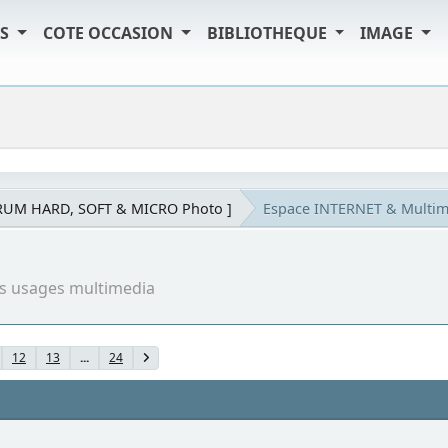
TS
COTE OCCASION
BIBLIOTHEQUE
IMAGE
RUM HARD, SOFT & MICRO Photo ]
Espace INTERNET & Multim
ous usages multimedia
12
13
...
24