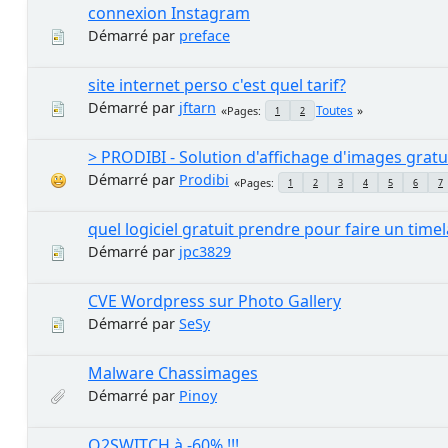
connexion Instagram
Démarré par
preface
site internet perso c'est quel tarif?
Démarré par
jftarn
Toutes
Pages
1
2
> PRODIBI - Solution d'affichage d'images gra
Démarré par
Prodibi
Pages
1
2
3
4
5
6
7
quel logiciel gratuit prendre pour faire un time
Démarré par
jpc3829
CVE Wordpress sur Photo Gallery
Démarré par
SeSy
Malware Chassimages
Démarré par
Pinoy
O2SWITCH à -60% !!!