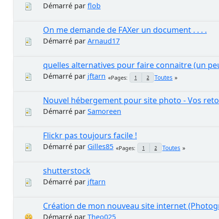
Démarré par
flob
On me demande de FAXer un document . . . .
Démarré par
Arnaud17
quelles alternatives pour faire connaitre (un p
Démarré par
jftarn
Toutes
Pages
1
2
Nouvel hébergement pour site photo - Vos ret
Démarré par
Samoreen
Flickr pas toujours facile !
Démarré par
Gilles85
Toutes
Pages
1
2
shutterstock
Démarré par
jftarn
Création de mon nouveau site internet (Photog
Démarré par
Theo025