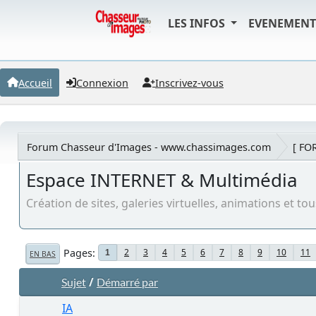
LES INFOS
EVENEMEN
Accueil
Connexion
Inscrivez-vous
Forum Chasseur d'Images - www.chassimages.com
[ FO
Espace INTERNET & Multimédia
Création de sites, galeries virtuelles, animations et t
Pages
2
3
4
5
6
7
8
9
10
11
1
EN BAS
/
Sujet
Démarré par
IA