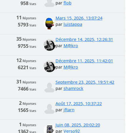
958
par
flob
Vues
11
Mars 15, 2026, 13:07:24
Réponses
5793
par
luistappa
Vues
35
Décembre 14, 2025, 12:26:31
Réponses
9755
par
M@kro
Vues
12
Décembre 11, 2025, 11:42:01
Réponses
6221
par
M@kro
Vues
31
Septembre 23, 2025, 19:51:42
Réponses
7466
par
shamrock
Vues
2
Août 17, 2025, 10:37:22
Réponses
1565
par
jftarn
Vues
1
Juin 08, 2025, 20:02:20
Réponses
1362
par
Verso92
Vues