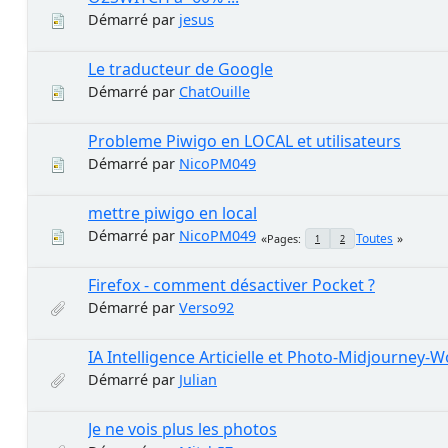
Démarré par
jesus
Le traducteur de Google
Démarré par
ChatOuille
Probleme Piwigo en LOCAL et utilisateurs
Démarré par
NicoPM049
mettre piwigo en local
Démarré par
NicoPM049
Toutes
Pages
1
2
Firefox - comment désactiver Pocket ?
Démarré par
Verso92
IA Intelligence Articielle et Photo-Midjourney-
Démarré par
Julian
Je ne vois plus les photos