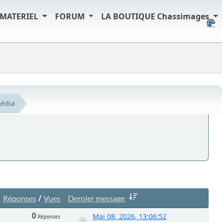
MATERIEL
FORUM
LA BOUTIQUE Chassimages
édia
/
Réponses
Vues
Dernier message
0
Mai 08, 2026, 13:06:52
Réponses