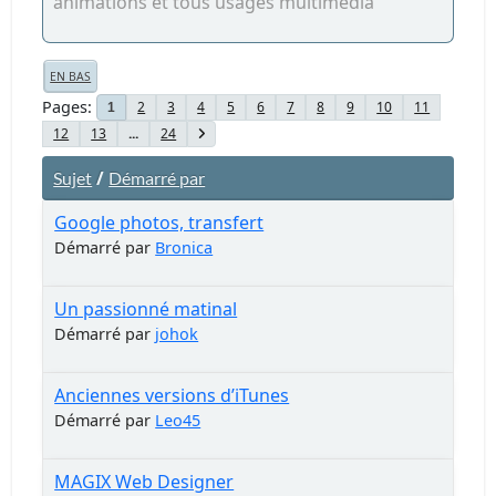
animations et tous usages multimedia
EN BAS
Pages
2
3
4
5
6
7
8
9
10
11
1
12
13
...
24
/
Sujet
Démarré par
Google photos, transfert
Démarré par
Bronica
Un passionné matinal
Démarré par
johok
Anciennes versions d’iTunes
Démarré par
Leo45
MAGIX Web Designer