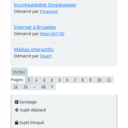
Incompatibilité Simpleviewer
Démarré par
Pyrargue
Internet à Bruxelles
Démarré par
thierry01150
Médias interactifs:
Démarré par
Stuart
EN HAUT
Pages
2
3
4
5
6
7
8
9
10
11
1
12
13
...
24
Sondage
Sujet déplacé
Sujet bloqué