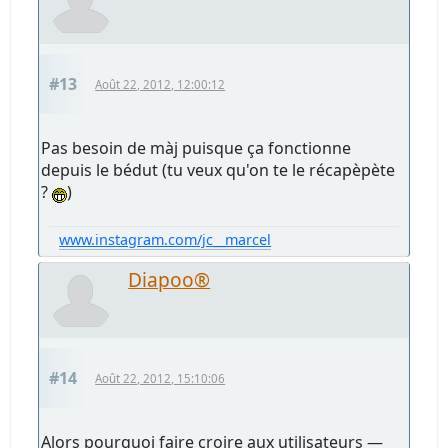
#13
Août 22, 2012, 12:00:12
Pas besoin de màj puisque ça fonctionne
depuis le bédut (tu veux qu'on te le récapèpète
?
)
www.instagram.com/jc__marcel
Diapoo®
#14
Août 22, 2012, 15:10:06
Alors pourquoi faire croire aux utilisateurs —