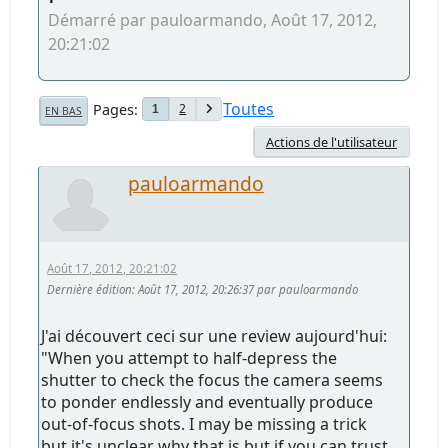
Démarré par pauloarmando, Août 17, 2012,
20:21:02
Toutes
Pages
2
1
EN BAS
Actions de l'utilisateur
pauloarmando
Août 17, 2012, 20:21:02
Dernière édition
: Août 17, 2012, 20:26:37 par pauloarmando
J'ai découvert ceci sur une review aujourd'hui:
"When you attempt to half-depress the
shutter to check the focus the camera seems
to ponder endlessly and eventually produce
out-of-focus shots. I may be missing a trick
but it's unclear why that is but if you can trust