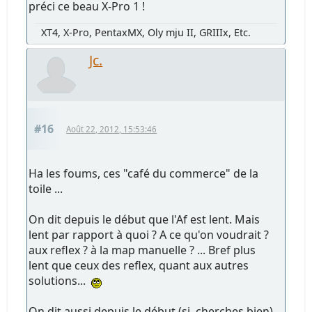
préci ce beau X-Pro 1 !
XT4, X-Pro, PentaxMX, Oly mju II, GRIIIx, Etc.
Jc.
#16
Août 22, 2012, 15:53:46
Ha les foums, ces "café du commerce" de la
toile ...
On dit depuis le début que l'Af est lent. Mais
lent par rapport à quoi ? A ce qu'on voudrait ?
aux reflex ? à la map manuelle ? ... Bref plus
lent que ceux des reflex, quant aux autres
solutions...
On dit aussi depuis le début (si, cherches bien)