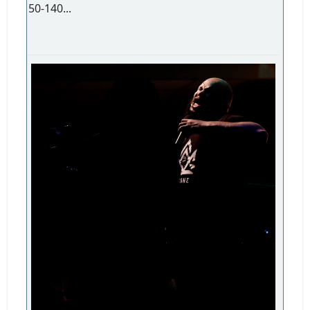
50-140...