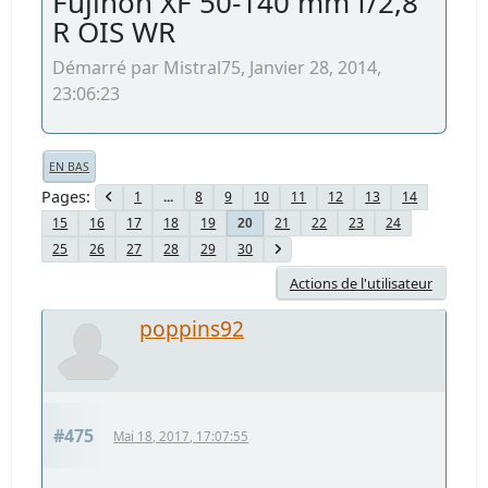
Fujinon XF 50-140 mm f/2,8
R OIS WR
Démarré par Mistral75, Janvier 28, 2014,
23:06:23
EN BAS
Pages
1
...
8
9
10
11
12
13
14
15
16
17
18
19
21
22
23
24
20
25
26
27
28
29
30
Actions de l'utilisateur
poppins92
#475
Mai 18, 2017, 17:07:55