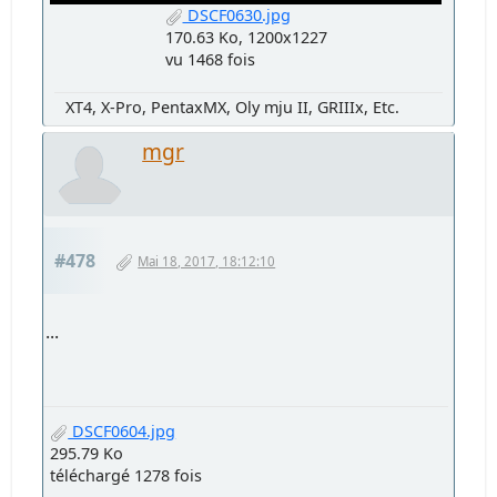
DSCF0630.jpg
170.63 Ko, 1200x1227
vu 1468 fois
XT4, X-Pro, PentaxMX, Oly mju II, GRIIIx, Etc.
mgr
#478
Mai 18, 2017, 18:12:10
...
DSCF0604.jpg
295.79 Ko
téléchargé 1278 fois