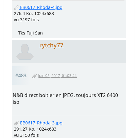
EB0617_Rhoda-4.jpg
276.4 Ko, 1024x683
vu 3197 fois
Tks Fuji San
rytchy77
#483
Juin 05, 2017, 01:03:44
N&B direct boitier en JPEG, toujours XT2 6400
iso
EB0617_Rhoda-3.jpg
291.27 Ko, 1024x683
vu 3150 fois