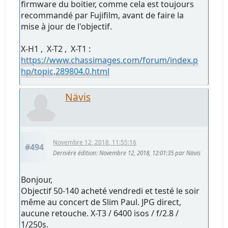
firmware du boitier, comme cela est toujours
recommandé par Fujifilm, avant de faire la
mise à jour de l'objectif.
X-H1 , X-T2 , X-T1 :
https://www.chassimages.com/forum/index.p
hp/topic,289804.0.html
Nävis
Novembre 12, 2018, 11:55:16
#494
Dernière édition
: Novembre 12, 2018, 12:01:35 par Nävis
Bonjour,
Objectif 50-140 acheté vendredi et testé le soir
même au concert de Slim Paul. JPG direct,
aucune retouche. X-T3 / 6400 isos / f/2.8 /
1/250s.