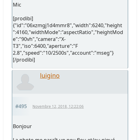
Mic
[prodibi]
{"id":"06xzmgj1d4mmr8","width":6240,"height
":4160,"widthMode":"aspectRatio","heightMod
e":"90vh","camera":"X-
T3","iso":6400,"aperture":"F
2.8","speed":"10/2500s","account":"mseg"}
[/prodibi]
luigino
#495
Novembre 12, 2018, 12:22:06
Bonjour