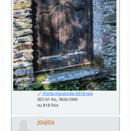
Porte moulurée-0318.jpg
307.61 Ko, 563x1000
vu 818 fois
joujou