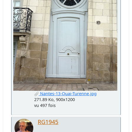
Nantes-13-Quai-Turenne.jpg
271.89 Ko, 900x1200
vu 497 fois
RG1945