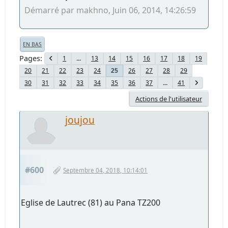
Démarré par makhno, Juin 06, 2014, 14:26:59
EN BAS
Pages
1
...
13
14
15
16
17
18
19
20
21
22
23
24
26
27
28
29
25
30
31
32
33
34
35
36
37
...
41
Actions de l'utilisateur
joujou
#600
Septembre 04, 2018, 10:14:01
Eglise de Lautrec (81) au Pana TZ200