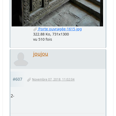
Porte ouvragée-1615.jpg
322.88 Ko, 731x1300
vu 510 fois
joujou
#607
Novembre 07, 2018, 11:02:04
2-