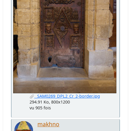
_SAM0269_DPL2_Cr_2-border.jpg
294.91 Ko, 800x1200
vu 905 fois
makhno