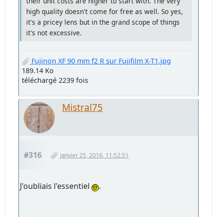
their unit costs are higher to start with. The very
high quality doesn't come for free as well. So yes,
it's a pricey lens but in the grand scope of things
it's not excessive.
Fujinon XF 90 mm f2 R sur Fujifilm X-T1.jpg
189.14 Ko
téléchargé 2239 fois
Mistral75
#316
Janvier 25, 2016, 11:52:51
J'oubliais l'essentiel
.