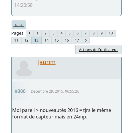
14:20:58
EN BAS
Pages
1
2
3
4
5
6
7
8
9
10
11
12
14
15
16
17
13
Actions de l'utilisateur
Jaurim
#300
Décembre 29, 2015, 06:55:26
Moi pareil > nouveautés 2016 = tjrs le même
format de capteur mais en 24mp.