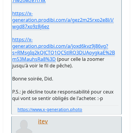
7lw20wze7l7xk
https://x-
generation.prodibi.com/a/gez2m25rxo2e8l/i/
wgd87xo9z8j6ez
https://x-
generation.prodibi.com/a/joxd6kvz9j86vg?
s=RMsgIq2kQlCTQ1QC5tlRO3DUAoygkaE%2B
m53MauhsRa8%3D
(pour celle la zoomer
jusqu'à voir le fil de pêche).
Bonne soirée, Did.
P.S.: je décline toute responsabilité pour ceux
qui vont se sentir obligés de l'acheter. :-p
https://www.x-generation.photo
itev