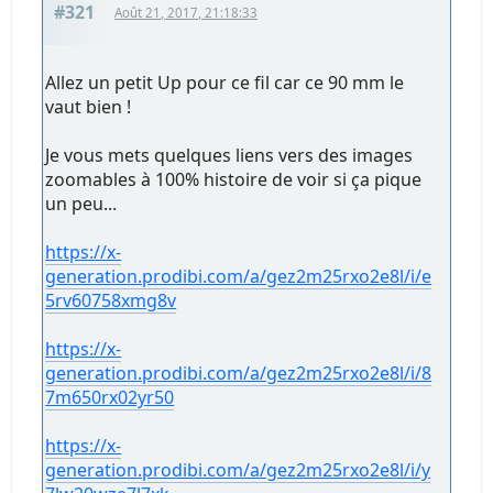
#321
Août 21, 2017, 21:18:33
Allez un petit Up pour ce fil car ce 90 mm le
vaut bien !
Je vous mets quelques liens vers des images
zoomables à 100% histoire de voir si ça pique
un peu...
https://x-
generation.prodibi.com/a/gez2m25rxo2e8l/i/e
5rv60758xmg8v
https://x-
generation.prodibi.com/a/gez2m25rxo2e8l/i/8
7m650rx02yr50
https://x-
generation.prodibi.com/a/gez2m25rxo2e8l/i/y