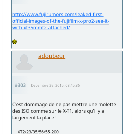
http://www.fujirumors.com/leaked-first-
official-images-of-the-fujifilm-x-pro2-see-it-
with-xf35mmf2-attached/
adoubeur
#303
Décembre 29, 2015, 08:45:36
C'est dommage de ne pas mettre une molette
des ISO comme sur le X-T1, alors qu'il y a
largement la place !
XT2/23/35/56/55-200