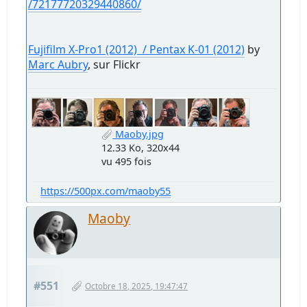
/72177720329440860/
Fujifilm X-Pro1 (2012) / Pentax K-01 (2012)
by
Marc Aubry
, sur Flickr
Maoby.jpg
12.33 Ko, 320x44
vu 495 fois
https://500px.com/maoby55
Maoby
#551
Octobre 18, 2025, 19:47:47