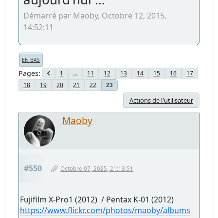
Démarré par Maoby, Octobre 12, 2015,
14:52:11
EN BAS
Pages
1
...
11
12
13
14
15
16
17
18
19
20
21
22
23
Actions de l'utilisateur
Maoby
#550
Octobre 07, 2025, 21:13:51
Fujifilm X-Pro1 (2012) / Pentax K-01 (2012)
https://www.flickr.com/photos/maoby/albums