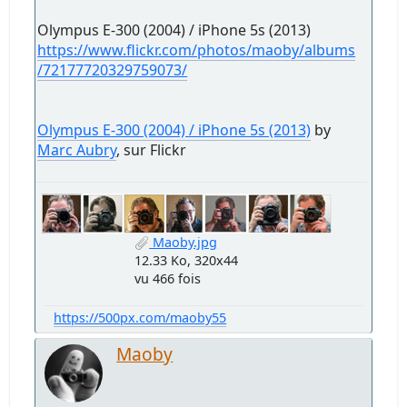
Olympus E-300 (2004) / iPhone 5s (2013)
https://www.flickr.com/photos/maoby/albums
/72177720329759073/
Olympus E-300 (2004) / iPhone 5s (2013)
by
Marc Aubry
, sur Flickr
Maoby.jpg
12.33 Ko, 320x44
vu 466 fois
https://500px.com/maoby55
Maoby