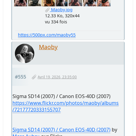
Maoby.jpg
12.33 Ko, 320x44
vu 334 fois
https://500px.com/maoby55
Maoby
#555
Avril 19, 2026, 23:35:00
Sigma SD14 (2007) / Canon EOS-40D (2007)
https://www.flickr.com/photos/maoby/albums
/72177720333155707
Sigma SD14 (2007) / Canon EOS-40D (2007)
by