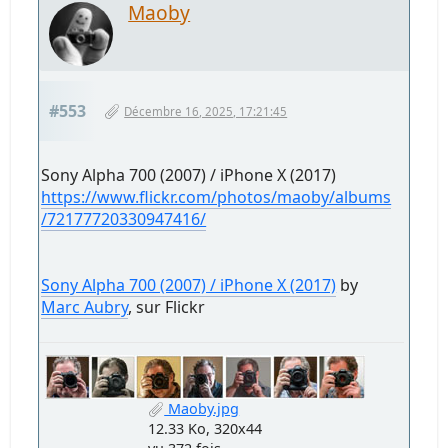
Maoby
#553
Décembre 16, 2025, 17:21:45
Sony Alpha 700 (2007) / iPhone X (2017)
https://www.flickr.com/photos/maoby/albums
/72177720330947416/
Sony Alpha 700 (2007) / iPhone X (2017)
by
Marc Aubry
, sur Flickr
Maoby.jpg
12.33 Ko, 320x44