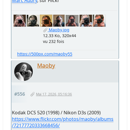
Marc Aubry
, sur Flickr
Maoby.jpg
12.33 Ko, 320x44
vu 232 fois
https://500px.com/maoby55
Maoby
#556
Mai 17, 2026, 05:16:36
Kodak DCS 520 (1998) / Nikon D3s (2009)
https://www.flickr.com/photos/maoby/albums
/72177720333668456/