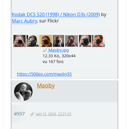
Kodak DCS 520 (1998) / Nikon D3s (2009)
by
Marc Aubry
, sur Flickr
Maoby.jpg
12.33 Ko, 320x44
vu 167 fois
https://500px.com/maoby55
Maoby
#557
Juin 12, 2026, 22:21:31