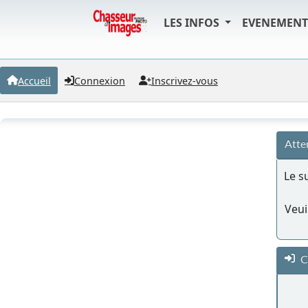
LES INFOS
EVENEMEN
Accueil
Connexion
Inscrivez-vous
Atte
Le s
Veui
C