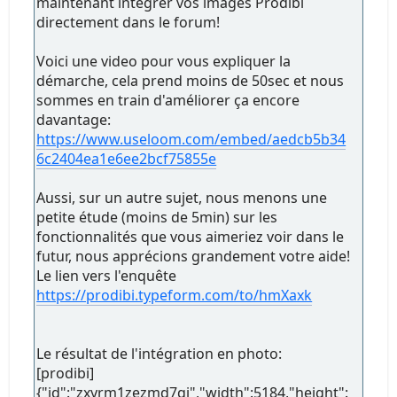
maintenant intégrer vos images Prodibi
directement dans le forum!
Voici une video pour vous expliquer la
démarche, cela prend moins de 50sec et nous
sommes en train d'améliorer ça encore
davantage:
https://www.useloom.com/embed/aedcb5b34
6c2404ea1e6ee2bcf75855e
Aussi, sur un autre sujet, nous menons une
petite étude (moins de 5min) sur les
fonctionnalités que vous aimeriez voir dans le
futur, nous apprécions grandement votre aide!
Le lien vers l'enquête
https://prodibi.typeform.com/to/hmXaxk
Le résultat de l'intégration en photo:
[prodibi]
{"id":"zxyrm1zezmd7qj","width":5184,"height":