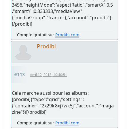
3456,"heightMode":"aspectRatio","smartX":0.5
,"smartY":0.333333,"mediaView":
{"mediaGroup":"france"},"account":"prodibi"}
[/prodibi]
Compte gratuit sur
Prodibi.com
Prodibi
#113
Avril 12, 2018, 10:40:51
Cela marche aussi pour les albums:
[prodibi]{"type":"grid","settings":
{"container":"2x29lr8xj7wk5j","account":"maga
zine"}}[/prodibi]
Compte gratuit sur
Prodibi.com