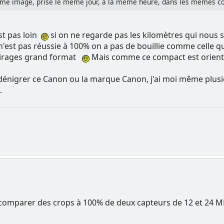
ême image, prise le même jour, à la même heure, dans les mêmes cond
st pas loin
si on ne regarde pas les kilomètres qui nous sé
'est pas réussie à 100% on a pas de bouillie comme celle que 
 tirages grand format
Mais comme ce compact est orienté 
 dénigrer ce Canon ou la marque Canon, j'ai moi même plusie
.
e comparer des crops à 100% de deux capteurs de 12 et 24 MP