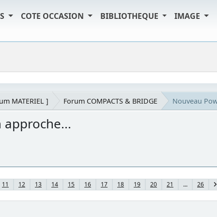
TS
COTE OCCASION
BIBLIOTHEQUE
IMAGE
rum MATERIEL ]
Forum COMPACTS & BRIDGE
Nouveau Powe
 approche...
11
12
13
14
15
16
17
18
19
20
21
...
26