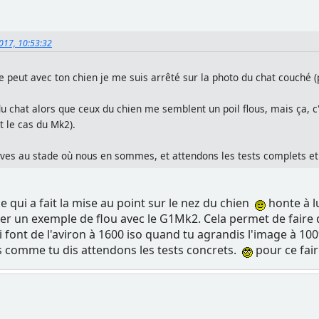
2017, 10:53:32
peut avec ton chien je me suis arrêté sur la photo du chat couché (pa
l du chat alors que ceux du chien me semblent un poil flous, mais ça, c'
st le cas du Mk2).
ives au stade où nous en sommes, et attendons les tests complets et
 qui a fait la mise au point sur le nez du chien
honte à 
trer un exemple de flou avec le G1Mk2. Cela permet de fair
ui font de l'aviron à 1600 iso quand tu agrandis l'image à 
is comme tu dis attendons les tests concrets.
pour ce fair