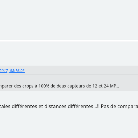
 2017, 08:16:03
omparer des crops à 100% de deux capteurs de 12 et 24 MP...
cales différentes et distances différentes...!! Pas de compar