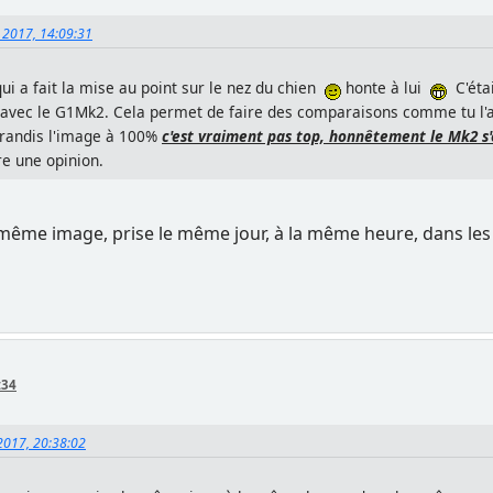
, 2017, 14:09:31
ui a fait la mise au point sur le nez du chien
honte à lui
C'étai
 avec le G1Mk2. Cela permet de faire des comparaisons comme tu l'
agrandis l'image à 100%
c'est vraiment pas top, honnêtement le Mk2 s'e
re une opinion.
 même image, prise le même jour, à la même heure, dans le
:34
 2017, 20:38:02