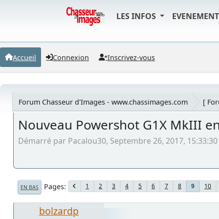
LES INFOS
EVENEMEN
Accueil
Connexion
Inscrivez-vous
Forum Chasseur d'Images - www.chassimages.com
[ Fo
Nouveau Powershot G1X MkIII en
Démarré par Pacalou30, Septembre 26, 2017, 15:33:30
Pages
1
2
3
4
5
6
7
8
10
9
EN BAS
bolzardp