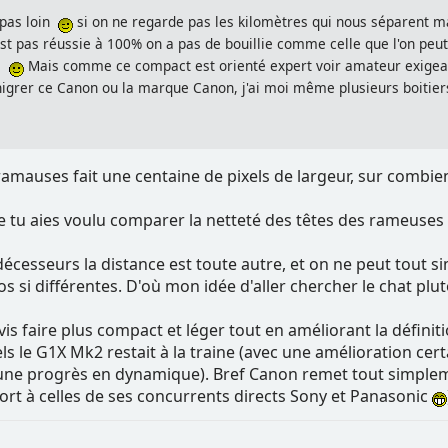
 pas loin
si on ne regarde pas les kilomètres qui nous séparent mais
st pas réussie à 100% on a pas de bouillie comme celle que l'on peut 
at
Mais comme ce compact est orienté expert voir amateur exigeant
nigrer ce Canon ou la marque Canon, j'ai moi même plusieurs boitier
 ramauses fait une centaine de pixels de largeur, sur combien
 tu aies voulu comparer la netteté des têtes des rameuses a
cesseurs la distance est toute autre, et on ne peut tout s
os si différentes. D'où mon idée d'aller chercher le chat pl
s faire plus compact et léger tout en améliorant la définiti
ls le G1X Mk2 restait à la traine (avec une amélioration ce
une progrès en dynamique). Bref Canon remet tout simplemen
port à celles de ses concurrents directs Sony et Panasonic