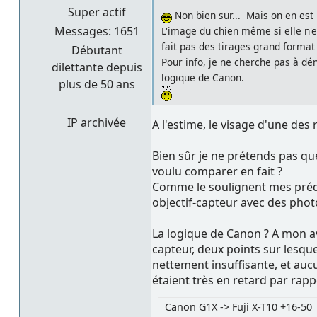
Super actif
Non bien sur... Mais on en est
Messages: 1651
L'image du chien même si elle n'e
fait pas des tirages grand form
Débutant
Pour info, je ne cherche pas à dé
dilettante depuis
logique de Canon.
plus de 50 ans
IP archivée
A l'estime, le visage d'une des
Bien sûr je ne prétends pas que
voulu comparer en fait ?
Comme le soulignent mes prédé
objectif-capteur avec des phot
La logique de Canon ? A mon avi
capteur, deux points sur lesque
nettement insuffisante, et auc
étaient très en retard par rap
Canon G1X -> Fuji X-T10 +16-50