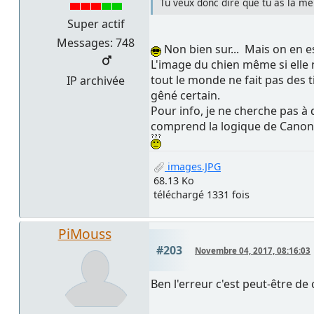
Tu veux donc dire que tu as la m
Super actif
Messages: 748
Non bien sur... Mais on en e
L'image du chien même si elle n
tout le monde ne fait pas des
IP archivée
gêné certain.
Pour info, je ne cherche pas à
comprend la logique de Canon
images.JPG
68.13 Ko
téléchargé 1331 fois
PiMouss
#203
Novembre 04, 2017, 08:16:03
Ben l'erreur c'est peut-être d