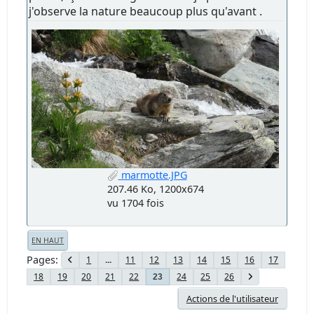
j'observe la nature beaucoup plus qu'avant .
marmotte.JPG
207.46 Ko, 1200x674
vu 1704 fois
EN HAUT
Pages
1
...
11
12
13
14
15
16
17
18
19
20
21
22
24
25
26
23
Actions de l'utilisateur