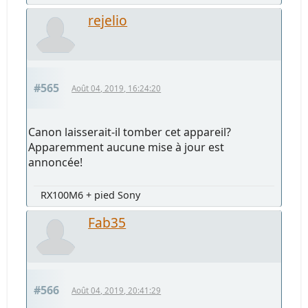
rejelio
#565
Août 04, 2019, 16:24:20
Canon laisserait-il tomber cet appareil?
Apparemment aucune mise à jour est
annoncée!
RX100M6 + pied Sony
Fab35
#566
Août 04, 2019, 20:41:29