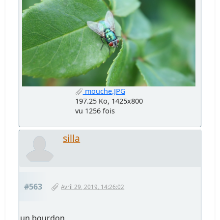
mouche.JPG
197.25 Ko, 1425x800
vu 1256 fois
silla
#563
Avril 29, 2019, 14:26:02
un bourdon