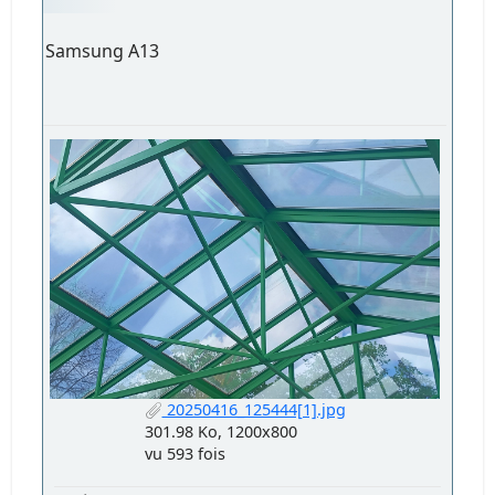
Samsung A13
20250416_125444[1].jpg
301.98 Ko, 1200x800
vu 593 fois