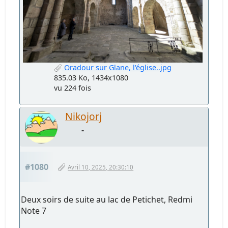
Oradour sur Glane, l'église..jpg
835.03 Ko, 1434x1080
vu 224 fois
Nikojorj
-
#1080
Avril 10, 2025, 20:30:10
Deux soirs de suite au lac de Petichet, Redmi
Note 7