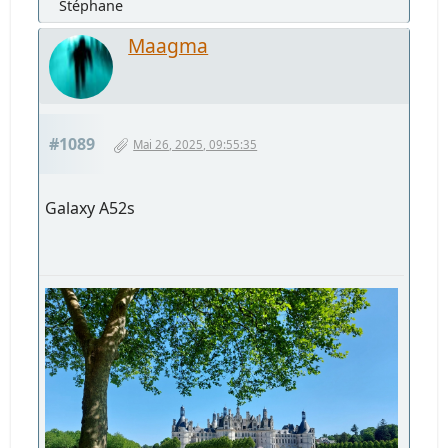
Stéphane
Maagma
#1089
Mai 26, 2025, 09:55:35
Galaxy A52s