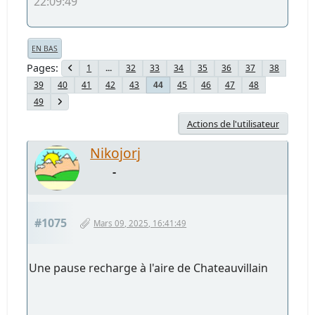
22:09:49
EN BAS
Pages
1
...
32
33
34
35
36
37
38
39
40
41
42
43
45
46
47
48
44
49
Actions de l'utilisateur
Nikojorj
-
#1075
Mars 09, 2025, 16:41:49
Une pause recharge à l'aire de Chateauvillain