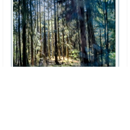
imc.jpg
559.09 Ko, 746x1000
vu 42 fois
Pages
1
2
3
4
5
6
7
EN HAUT