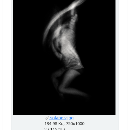
solane v.jpg
134.98 Ko, 750x1000
vu 115 fois