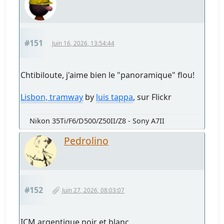
#151
Juin 16, 2026, 13:54:44
Chtibiloute, j'aime bien le "panoramique" flou!
Lisbon, tramway
by
luis tappa
, sur Flickr
Nikon 35Ti/F6/D500/Z50II/Z8 - Sony A7II
Pedrolino
#152
Juin 27, 2026, 08:03:07
ICM argentique noir et blanc.