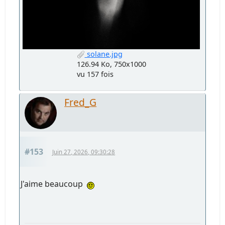
solane.jpg
126.94 Ko, 750x1000
vu 157 fois
Fred_G
#153
Juin 27, 2026, 09:30:28
J'aime beaucoup