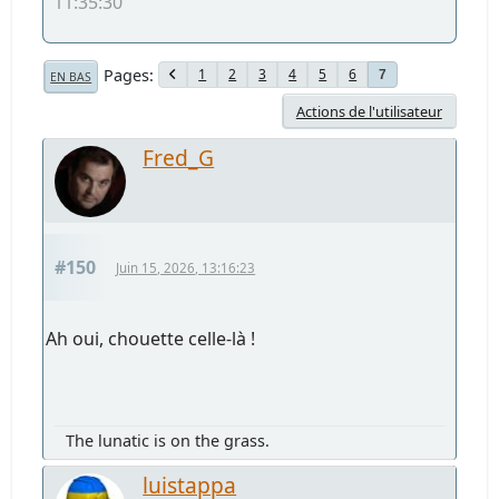
11:35:30
Pages
1
2
3
4
5
6
7
EN BAS
Actions de l'utilisateur
Fred_G
#150
Juin 15, 2026, 13:16:23
Ah oui, chouette celle-là !
The lunatic is on the grass.
luistappa