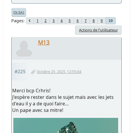
EN BAS
Pages
1
2
3
4
5
6
7
8
9
10
Actions de l'utilisateur
M13
#225
Octobre 25, 2025, 12:55:04
Merci bcp Crhris!
J'espère rester dans le sujet mais avec les jets
d'eau il y a de quoi faire...
Un pape avec sa mitre!