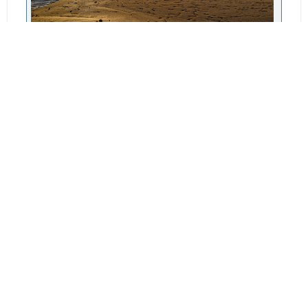
Beauvallon.jpg
1.15 Mo, 1300x813
vu 80 fois
joujou
#242
Juillet 29, 2026, 09:27:45
Petite série au TZ99
1-