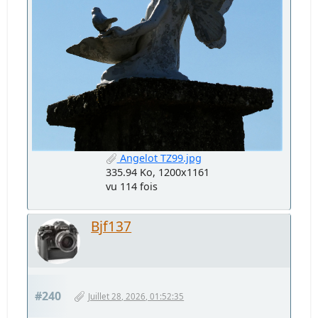
Angelot TZ99.jpg
335.94 Ko, 1200x1161
vu 114 fois
Bjf137
#240
Juillet 28, 2026, 01:52:35