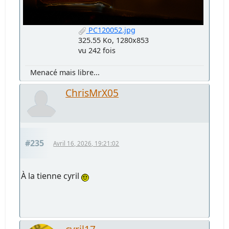
PC120052.jpg
325.55 Ko, 1280x853
vu 242 fois
Menacé mais libre...
ChrisMrX05
#235
Avril 16, 2026, 19:21:02
À la tienne cyril