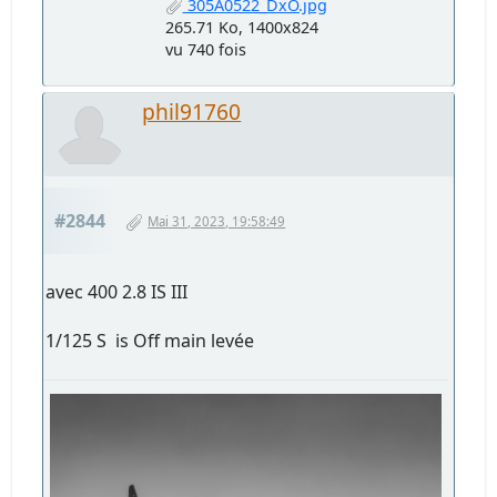
305A0522_DxO.jpg
265.71 Ko, 1400x824
vu 740 fois
phil91760
#2844
Mai 31, 2023, 19:58:49
avec 400 2.8 IS III
1/125 S is Off main levée