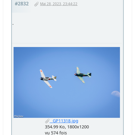
#2832
Mai 28, 2023, 23:44:22
.
_GP11318.jpg
354.99 Ko, 1800x1200
vu 574 fois