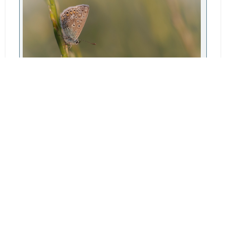
azuré.jpg
260.01 Ko, 1800x1200
vu 510 fois
phil91760
#2849
Juin 04, 2023, 14:31:08