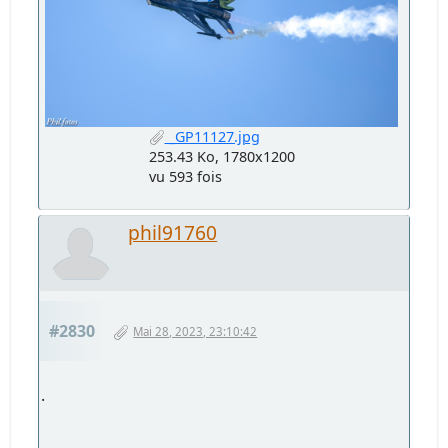
_GP11127.jpg
253.43 Ko, 1780x1200
vu 593 fois
phil91760
#2830
Mai 28, 2023, 23:10:42
.