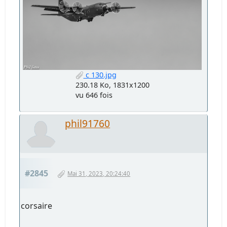
c 130.jpg
230.18 Ko, 1831x1200
vu 646 fois
phil91760
#2845
Mai 31, 2023, 20:24:40
corsaire