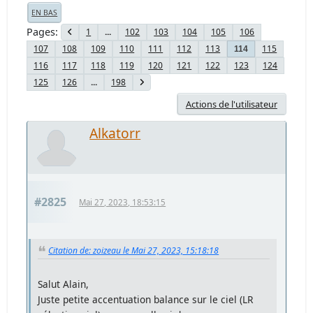
EN BAS
Pages
1
...
102
103
104
105
106
107
108
109
110
111
112
113
115
114
116
117
118
119
120
121
122
123
124
125
126
...
198
Actions de l'utilisateur
Alkatorr
#2825
Mai 27, 2023, 18:53:15
Citation de: zoizeau le Mai 27, 2023, 15:18:18
Salut Alain,
Juste petite accentuation balance sur le ciel (LR