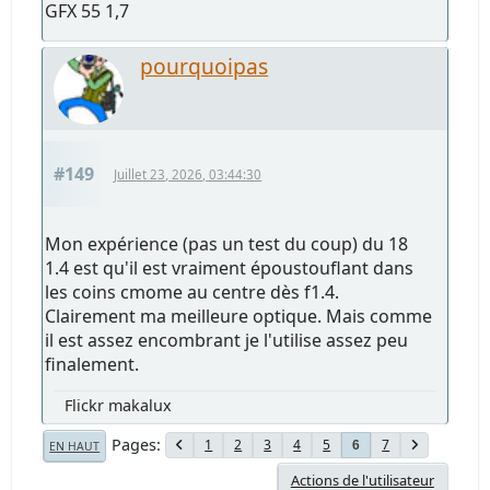
GFX 55 1,7
pourquoipas
#149
Juillet 23, 2026, 03:44:30
Mon expérience (pas un test du coup) du 18
1.4 est qu'il est vraiment époustouflant dans
les coins cmome au centre dès f1.4.
Clairement ma meilleure optique. Mais comme
il est assez encombrant je l'utilise assez peu
finalement.
Flickr makalux
Pages
1
2
3
4
5
7
6
EN HAUT
Actions de l'utilisateur