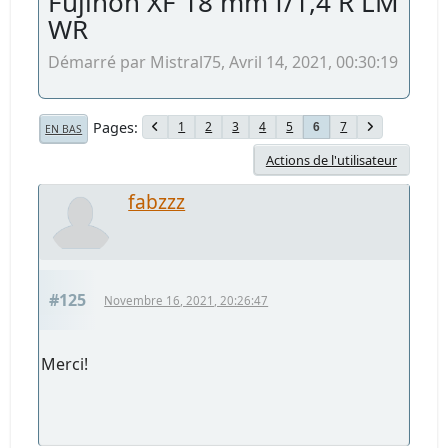
Fujinon XF 18 mm f/1,4 R LM
WR
Démarré par Mistral75, Avril 14, 2021, 00:30:19
Pages
1
2
3
4
5
7
6
EN BAS
Actions de l'utilisateur
fabzzz
#125
Novembre 16, 2021, 20:26:47
Merci!