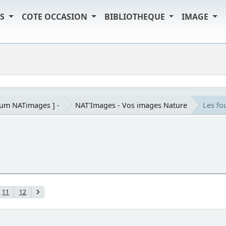
TS
COTE OCCASION
BIBLIOTHEQUE
IMAGE
rum NATimages ] -
NAT'Images - Vos images Nature
Les fou
11
12