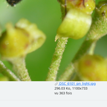
DSC_6101_pn_light.jpg
296.03 Ko, 1100x733
vu 363 fois