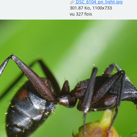
DSC_6104_pn_light.jpg
301.87 Ko, 1100x733
vu 327 fois