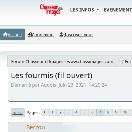
LES INFOS
EVENEMEN
Accueil
Connexion
Inscrivez-vous
Forum Chasseur d'Images - www.chassimages.com
[ Fo
Les fourmis (fil ouvert)
Démarré par Audois, Juin 23, 2021, 14:20:24
Pages
1
2
3
4
5
6
8
9
10
7
EN BAS
Berzou