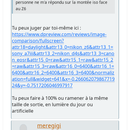
personne ne m'a répondu sur la montée iso face
au Z6
Tu peux juger par toi-même ici :
https://www.dpreview.com/reviews/image-
comparison/fullscreen?
attr18=daylight&attr13_0=nikon_z6&attr13_1=
sony_a7iii&attr13_2=nikon_d4s&attr13_3=cano
n_eosr&attr15_0=raw&attr15_1=raw&attr15_2
=raw&attr15_3=raw&attr16_0=6400&attr16_1=
6400&attr16_2=6400&attr16_3=6400&normaliz
ation=full&widget=641&x=-0.266062079867719
24&y=-0.7517206046997917
Tu peux faire à 100% ou ramener à la même
taille de sortie, en lumière du jour ou
artificielle
meregigi