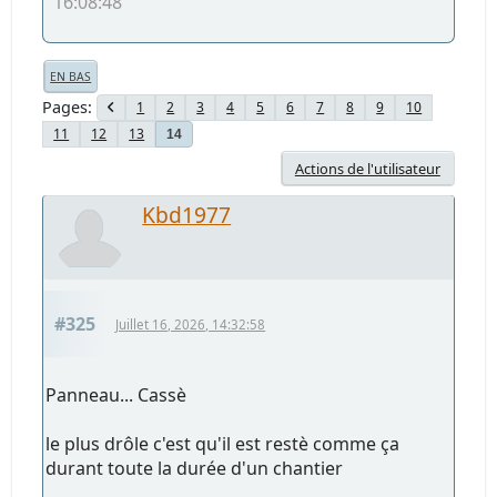
16:08:48
EN BAS
Pages
1
2
3
4
5
6
7
8
9
10
11
12
13
14
Actions de l'utilisateur
Kbd1977
#325
Juillet 16, 2026, 14:32:58
Panneau... Cassè
le plus drôle c'est qu'il est restè comme ça
durant toute la durée d'un chantier