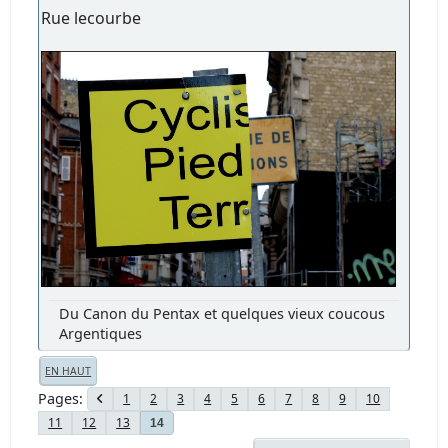
Rue lecourbe
Du Canon du Pentax et quelques vieux coucous
Argentiques
EN HAUT
Pages
1
2
3
4
5
6
7
8
9
10
11
12
13
14