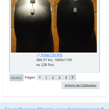
Polar133.JPG
360.37 Ko, 1600x1150
vu 228 fois
Pages
1
2
3
4
5
EN HAUT
Actions de l'utilisateur