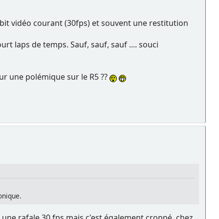
bit vidéo courant (30fps) et souvent une restitution
t laps de temps. Sauf, sauf, sauf .... souci
jour une polémique sur le R5 ??
onique.
 et une rafale 30 fps mais c'est également croppé, chez