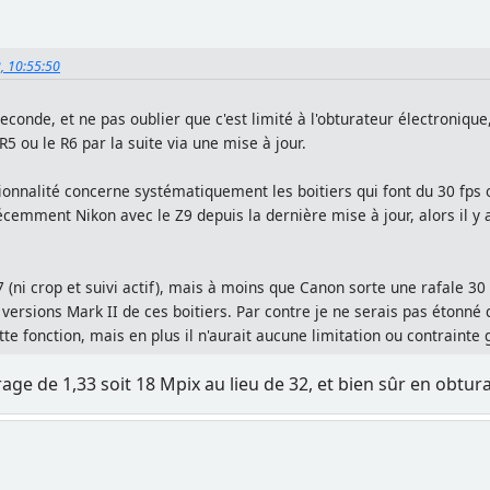
2, 10:55:50
onde, et ne pas oublier que c'est limité à l'obturateur électronique,
R5 ou le R6 par la suite via une mise à jour.
onnalité concerne systématiquement les boitiers qui font du 30 fps ou
écemment Nikon avec le Z9 depuis la dernière mise à jour, alors il y 
7 (ni crop et suivi actif), mais à moins que Canon sorte une rafale 30 
s versions Mark II de ces boitiers. Par contre je ne serais pas étonné
tte fonction, mais en plus il n'aurait aucune limitation ou contrainte
rage de 1,33 soit 18 Mpix au lieu de 32, et bien sûr en obtur