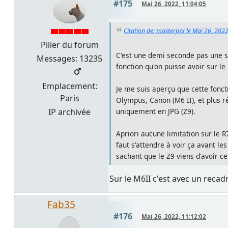
#175
Mai 26, 2022, 11:04:05
Citation de: masterpsx le Mai 26, 202
Pilier du forum
C'est une demi seconde pas une sec
Messages: 13235
fonction qu'on puisse avoir sur le 
Emplacement:
Je me suis aperçu que cette foncti
Paris
Olympus, Canon (M6 II), et plus r
IP archivée
uniquement en JPG (Z9).
Apriori aucune limitation sur le R
faut s'attendre à voir ça avant le
sachant que le Z9 viens d'avoir ce
Sur le M6II c'est avec un recad
Fab35
#176
Mai 26, 2022, 11:12:02