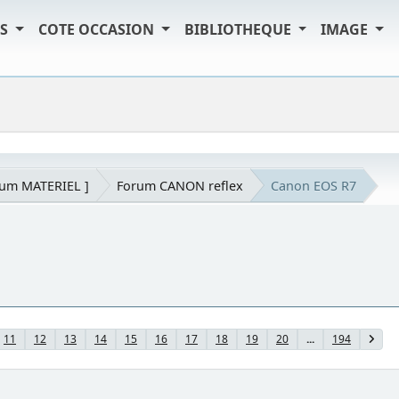
TS
COTE OCCASION
BIBLIOTHEQUE
IMAGE
rum MATERIEL ]
Forum CANON reflex
Canon EOS R7
11
12
13
14
15
16
17
18
19
20
...
194