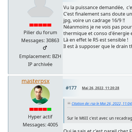
Vu la puissance demandée, c'est
C'est finalement sans doute un 
jpg, voire un cadrage 16/9 !!
Néanmoins je ne vois pas pourqu
Pilier du forum
thermique et conso d'énergie e
Là en effet le R5 est sensible !
Messages: 30863
Il est à supposer que le drain 
Emplacement: BZH
IP archivée
masterpsx
#177
Mai 26, 2022, 11:20:28
Citation de: rsp le Mai 26, 2022, 11:0
Hyper actif
Sur le M6II c'est avec un recadrag
Messages: 4005
Oui je sais et c'est pareil chez