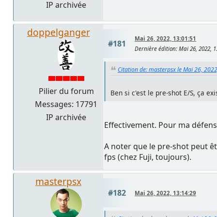
IP archivée
doppelganger
Mai 26, 2022, 13:01:51
#181
Dernière édition
: Mai 26, 2022,
Citation de: masterpsx le Mai 26, 202
Pilier du forum
Ben si c'est le pre-shot E/S, ça e
Messages: 17791
IP archivée
Effectivement. Pour ma défens
A noter que le pre-shot peut êt
fps (chez Fuji, toujours).
masterpsx
#182
Mai 26, 2022, 13:14:29