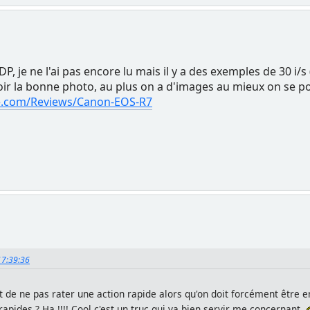
DP, je ne l'ai pas encore lu mais il y a des exemples de 30 i/
voir la bonne photo, au plus on a d'images au mieux on se po
ure.com/Reviews/Canon-EOS-R7
 17:39:36
et de ne pas rater une action rapide alors qu'on doit forcément être e
rapides ? Ha !!!! Cool c'est un truc qui va bien servir me concernant