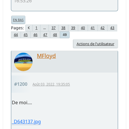
16:53:26
EN BAS
Pages
1
...
37
38
39
40
41
42
43
44
45
46
47
48
49
Actions de l'utilisateur
MFloyd
#1200
Août 03, 2022, 19:35:05
De moi....
_D643137.jpg