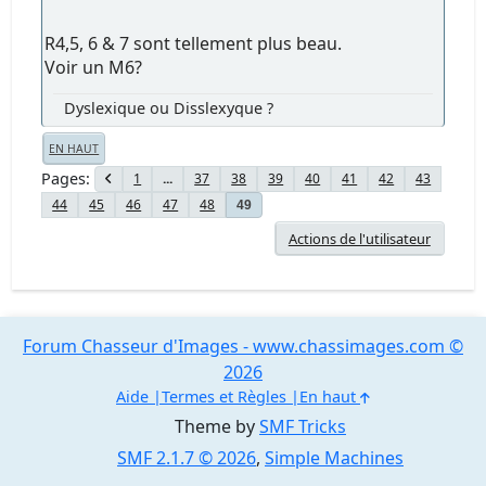
R4,5, 6 & 7 sont tellement plus beau.
Voir un M6?
Dyslexique ou Disslexyque ?
EN HAUT
Pages
1
...
37
38
39
40
41
42
43
44
45
46
47
48
49
Actions de l'utilisateur
Forum Chasseur d'Images - www.chassimages.com ©
2026
Aide
Termes et Règles
En haut
Theme by
SMF Tricks
SMF 2.1.7 © 2026
,
Simple Machines