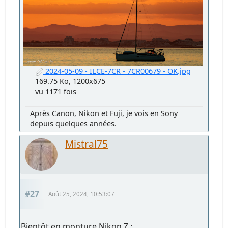
2024-05-09 - ILCE-7CR - 7CR00679 - OK.jpg
169.75 Ko, 1200x675
vu 1171 fois
Après Canon, Nikon et Fuji, je vois en Sony
depuis quelques années.
Mistral75
#27
Août 25, 2024, 10:53:07
Bientôt en monture Nikon Z :