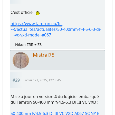
C'est officiel
https://www.tamron.eu/fr-
FR/actualites/actualites/50-400mm-f-4-5-6-3-di-
iii-vc-vxd-model-a067
Nikon Z5II + Z8
Mistral75
#29
Janvier 21, 2025, 12:13:45
Mise à jour en version
4
du logiciel embarqué
du Tamron 50-400 mm f/4,5-6,3 Di III VC VXD :
50-400mm F/4.5-6.3 Di III VC VXD A067 SONY E