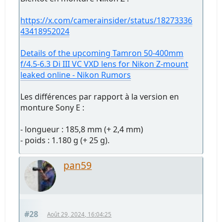
https://x.com/camerainsider/status/18273336
43418952024
Details of the upcoming Tamron 50-400mm
f/4.5-6.3 Di III VC VXD lens for Nikon Z-mount
leaked online - Nikon Rumors
Les différences par rapport à la version en
monture Sony E :
- longueur : 185,8 mm (+ 2,4 mm)
- poids : 1.180 g (+ 25 g).
pan59
#28
Août 29, 2024, 16:04:25