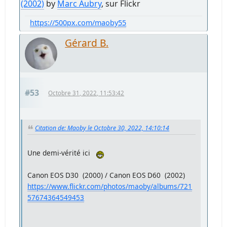
(2002)
by
Marc Aubry
, sur Flickr
https://500px.com/maoby55
Gérard B.
#53
Octobre 31, 2022, 11:53:42
Citation de: Maoby le Octobre 30, 2022, 14:10:14
Une demi-vérité ici
Canon EOS D30 (2000) / Canon EOS D60 (2002)
https://www.flickr.com/photos/maoby/albums/721
57674364549453