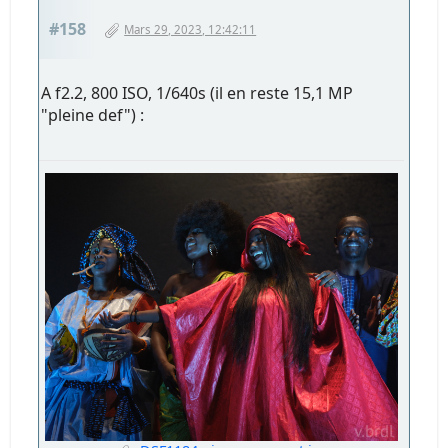
#158
Mars 29, 2023, 12:42:11
A f2.2, 800 ISO, 1/640s (il en reste 15,1 MP
"pleine def") :