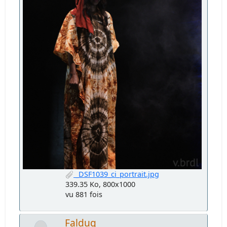
_DSF1039_ci_portrait.jpg
339.35 Ko, 800x1000
vu 881 fois
Faldug