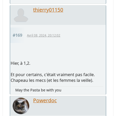
_DSF2338_acros_ci_paysage.jpg
342.4 Ko, 1350x900
vu 923 fois
thierry01150
#169
Avril 08, 2024, 20:12:02