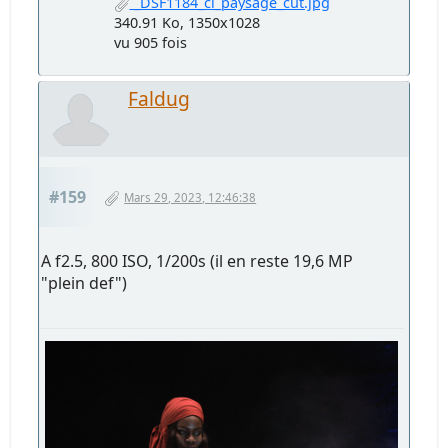
_DSF1184_ci_paysage_cut.jpg
340.91 Ko, 1350x1028
vu 905 fois
Faldug
#159
Mars 29, 2023, 12:46:38
A f2.5, 800 ISO, 1/200s (il en reste 19,6 MP
"plein def")