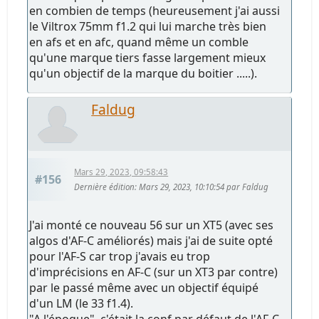
en combien de temps (heureusement j'ai aussi
le Viltrox 75mm f1.2 qui lui marche très bien
en afs et en afc, quand même un comble
qu'une marque tiers fasse largement mieux
qu'un objectif de la marque du boitier .....).
Faldug
Mars 29, 2023, 09:58:43
#156
Dernière édition
: Mars 29, 2023, 10:10:54 par Faldug
J'ai monté ce nouveau 56 sur un XT5 (avec ses
algos d'AF-C améliorés) mais j'ai de suite opté
pour l'AF-S car trop j'avais eu trop
d'imprécisions en AF-C (sur un XT3 par contre)
par le passé même avec un objectif équipé
d'un LM (le 33 f1.4).
"A l'époque", c'était la conf par défaut de l'AF-C