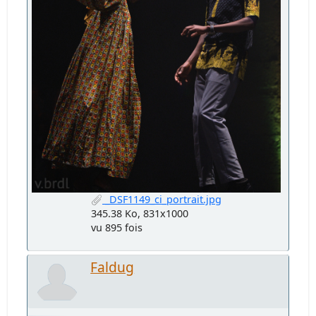
_DSF1149_ci_portrait.jpg
345.38 Ko, 831x1000
vu 895 fois
Faldug