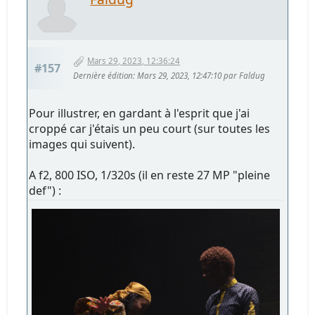
Mars 29, 2023, 12:36:24
#157
Dernière édition
: Mars 29, 2023, 12:47:10 par Faldug
Pour illustrer, en gardant à l'esprit que j'ai
croppé car j'étais un peu court (sur toutes les
images qui suivent).
A f2, 800 ISO, 1/320s (il en reste 27 MP "pleine
def") :