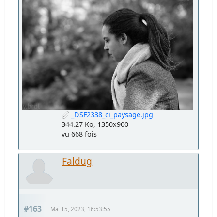
_DSF2338_ci_paysage.jpg
344.27 Ko, 1350x900
vu 668 fois
Faldug
#163
Mai 15, 2023, 16:53:55