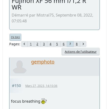
Fujinon XF 56 mm f/1,2 R
WR
Démarré par Mistral75, Septembre 08, 2022,
07:05:48
EN BAS
Pages
1
2
3
4
5
6
8
7
Actions de l'utilisateur
gemphoto
#150
Mars 27, 2023, 14:10:36
focus breathing
?