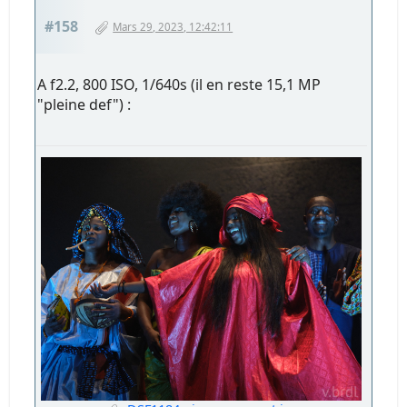
#158
Mars 29, 2023, 12:42:11
A f2.2, 800 ISO, 1/640s (il en reste 15,1 MP
"pleine def") :