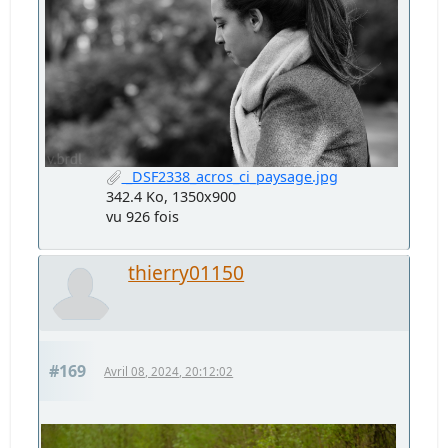
_DSF2338_acros_ci_paysage.jpg
342.4 Ko, 1350x900
vu 926 fois
thierry01150
#169
Avril 08, 2024, 20:12:02