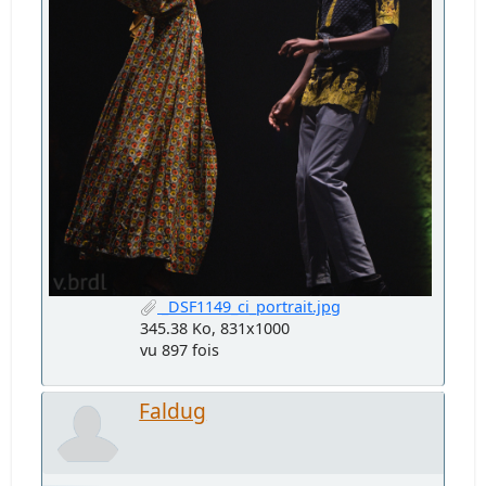
_DSF1149_ci_portrait.jpg
345.38 Ko, 831x1000
vu 897 fois
Faldug