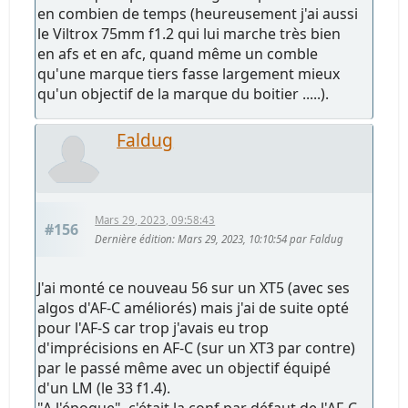
en combien de temps (heureusement j'ai aussi
le Viltrox 75mm f1.2 qui lui marche très bien
en afs et en afc, quand même un comble
qu'une marque tiers fasse largement mieux
qu'un objectif de la marque du boitier .....).
Faldug
Mars 29, 2023, 09:58:43
#156
Dernière édition
: Mars 29, 2023, 10:10:54 par Faldug
J'ai monté ce nouveau 56 sur un XT5 (avec ses
algos d'AF-C améliorés) mais j'ai de suite opté
pour l'AF-S car trop j'avais eu trop
d'imprécisions en AF-C (sur un XT3 par contre)
par le passé même avec un objectif équipé
d'un LM (le 33 f1.4).
"A l'époque", c'était la conf par défaut de l'AF-C