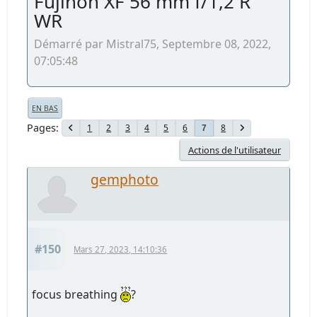
Fujinon XF 56 mm f/1,2 R
WR
Démarré par Mistral75, Septembre 08, 2022,
07:05:48
EN BAS
Pages
1
2
3
4
5
6
8
7
Actions de l'utilisateur
gemphoto
#150
Mars 27, 2023, 14:10:36
focus breathing
?