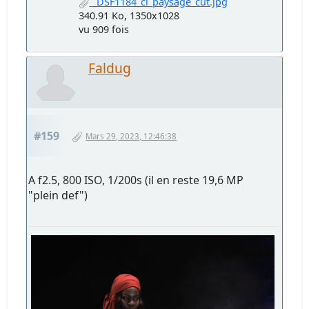
_DSF1184_ci_paysage_cut.jpg
340.91 Ko, 1350x1028
vu 909 fois
Faldug
#159
Mars 29, 2023, 12:46:38
A f2.5, 800 ISO, 1/200s (il en reste 19,6 MP
"plein def")