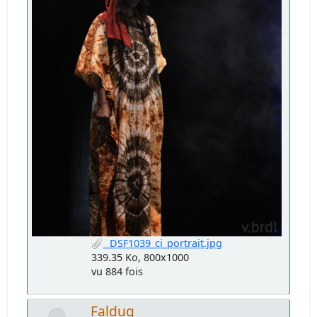
_DSF1039_ci_portrait.jpg
339.35 Ko, 800x1000
vu 884 fois
Faldug