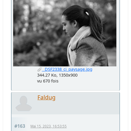
_DSF2338_ci_paysage.jpg
344.27 Ko, 1350x900
vu 670 fois
Faldug
#163
Mai 15, 2023, 16:53:55