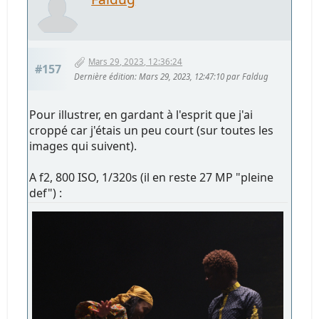
Mars 29, 2023, 12:36:24
#157
Dernière édition
: Mars 29, 2023, 12:47:10 par Faldug
Pour illustrer, en gardant à l'esprit que j'ai
croppé car j'étais un peu court (sur toutes les
images qui suivent).
A f2, 800 ISO, 1/320s (il en reste 27 MP "pleine
def") :