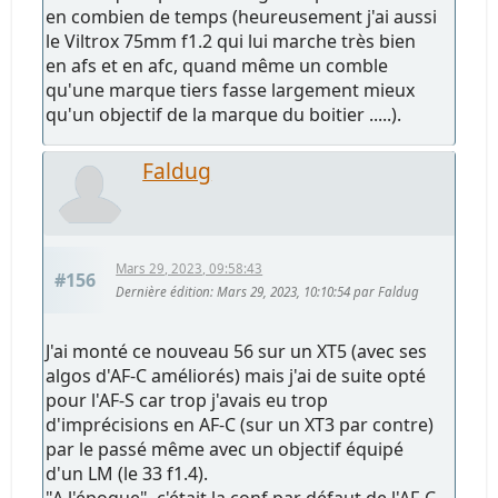
en combien de temps (heureusement j'ai aussi
le Viltrox 75mm f1.2 qui lui marche très bien
en afs et en afc, quand même un comble
qu'une marque tiers fasse largement mieux
qu'un objectif de la marque du boitier .....).
Faldug
Mars 29, 2023, 09:58:43
#156
Dernière édition
: Mars 29, 2023, 10:10:54 par Faldug
J'ai monté ce nouveau 56 sur un XT5 (avec ses
algos d'AF-C améliorés) mais j'ai de suite opté
pour l'AF-S car trop j'avais eu trop
d'imprécisions en AF-C (sur un XT3 par contre)
par le passé même avec un objectif équipé
d'un LM (le 33 f1.4).
"A l'époque", c'était la conf par défaut de l'AF-C