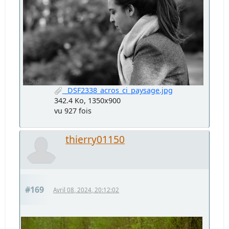
_DSF2338_acros_ci_paysage.jpg
342.4 Ko, 1350x900
vu 927 fois
thierry01150
#169
Avril 08, 2024, 20:12:02