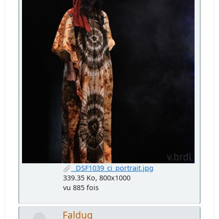
_DSF1039_ci_portrait.jpg
339.35 Ko, 800x1000
vu 885 fois
Faldug