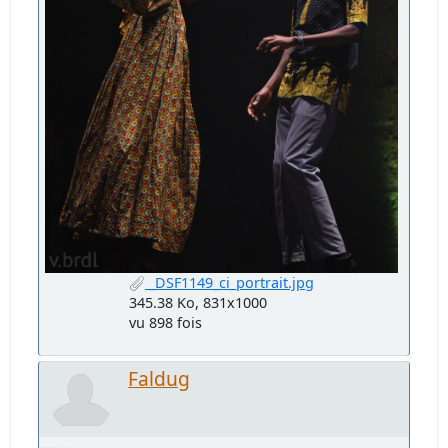
_DSF1149_ci_portrait.jpg
345.38 Ko, 831x1000
vu 898 fois
Faldug