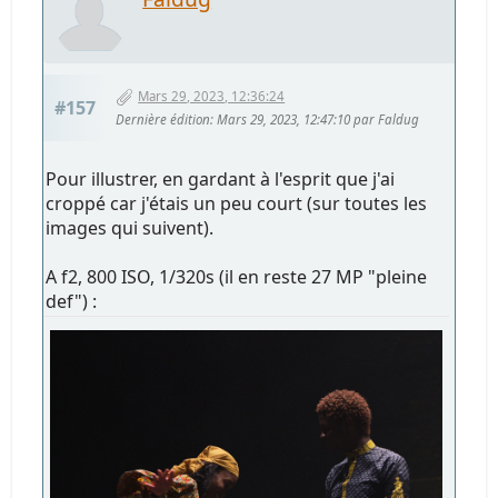
Mars 29, 2023, 12:36:24
#157
Dernière édition
: Mars 29, 2023, 12:47:10 par Faldug
Pour illustrer, en gardant à l'esprit que j'ai
croppé car j'étais un peu court (sur toutes les
images qui suivent).
A f2, 800 ISO, 1/320s (il en reste 27 MP "pleine
def") :