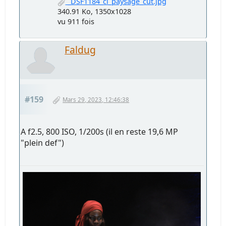
_DSF1184_ci_paysage_cut.jpg
340.91 Ko, 1350x1028
vu 911 fois
Faldug
#159
Mars 29, 2023, 12:46:38
A f2.5, 800 ISO, 1/200s (il en reste 19,6 MP
"plein def")