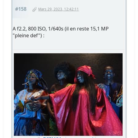
#158
Mars 29, 2023, 12:42:11
A f2.2, 800 ISO, 1/640s (il en reste 15,1 MP
"pleine def") :