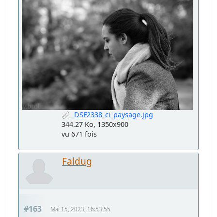
_DSF2338_ci_paysage.jpg
344.27 Ko, 1350x900
vu 671 fois
Faldug
#163
Mai 15, 2023, 16:53:55