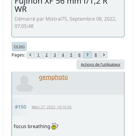
Fujinon XF 56 mm f/1,2 R
WR
Démarré par Mistral75, Septembre 08, 2022,
07:05:48
EN BAS
Pages
1
2
3
4
5
6
8
7
Actions de l'utilisateur
gemphoto
#150
Mars 27, 2023, 14:10:36
focus breathing
?