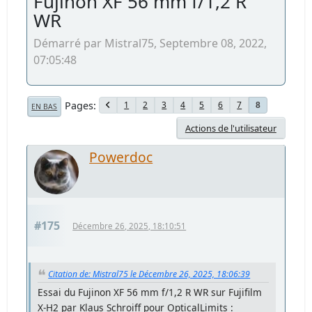
Fujinon XF 56 mm f/1,2 R
WR
Démarré par Mistral75, Septembre 08, 2022,
07:05:48
Pages
1
2
3
4
5
6
7
8
EN BAS
Actions de l'utilisateur
Powerdoc
#175
Décembre 26, 2025, 18:10:51
Citation de: Mistral75 le Décembre 26, 2025, 18:06:39
Essai du Fujinon XF 56 mm f/1,2 R WR sur Fujifilm
X-H2 par Klaus Schroiff pour OpticalLimits :