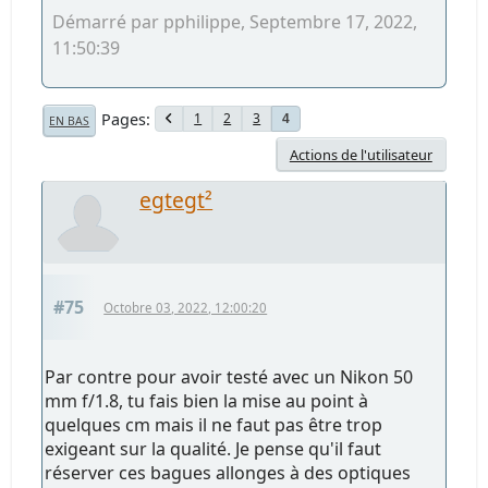
Démarré par pphilippe, Septembre 17, 2022,
11:50:39
Pages
1
2
3
4
EN BAS
Actions de l'utilisateur
egtegt²
#75
Octobre 03, 2022, 12:00:20
Par contre pour avoir testé avec un Nikon 50
mm f/1.8, tu fais bien la mise au point à
quelques cm mais il ne faut pas être trop
exigeant sur la qualité. Je pense qu'il faut
réserver ces bagues allonges à des optiques