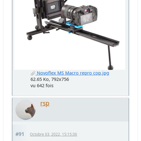
Novoflex MS Macro repro cop.jpg
62.65 Ko, 792x756
vu 642 fois
rsp
#91
Octobre 03, 2022, 15:15:36