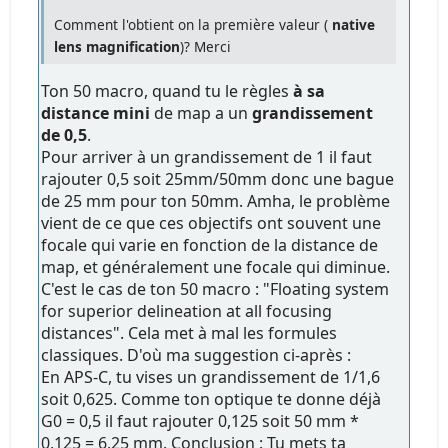
Comment l'obtient on la première valeur (
native
lens magnification
)? Merci
Ton 50 macro, quand tu le règles
à sa
distance mini
de map a un
grandissement
de 0,5
.
Pour arriver à un grandissement de 1 il faut
rajouter 0,5 soit 25mm/50mm donc une bague
de 25 mm pour ton 50mm. Amha, le problème
vient de ce que ces objectifs ont souvent une
focale qui varie en fonction de la distance de
map, et généralement une focale qui diminue.
C'est le cas de ton 50 macro : "Floating system
for superior delineation at all focusing
distances". Cela met à mal les formules
classiques. D'où ma suggestion ci-après :
En APS-C, tu vises un grandissement de 1/1,6
soit 0,625. Comme ton optique te donne déjà
G0 = 0,5 il faut rajouter 0,125 soit 50 mm *
0,125 = 6,25 mm. Conclusion : Tu mets ta