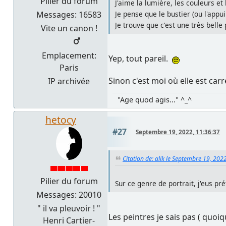
Pilier du forum
J'aime la lumière, les couleurs et 
Messages: 16583
Je pense que le bustier (ou l'appu
Je trouve que c'est une très belle
Vite un canon !
Emplacement:
Yep, tout pareil.
Paris
Sinon c'est moi où elle est carr
IP archivée
"Age quod agis..." ^_^
hetocy
#27
Septembre 19, 2022, 11:36:37
Citation de: alik le Septembre 19, 202
Pilier du forum
Sur ce genre de portrait, j'eus pré
Messages: 20010
" il va pleuvoir ! "
Les peintres je sais pas ( quoi
Henri Cartier-