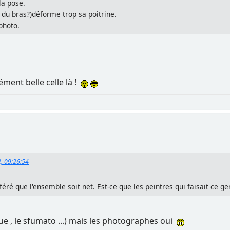
la pose.
i du bras?)déforme trop sa poitrine.
 photo.
ément belle celle là !
2, 09:26:54
féré que l'ensemble soit net. Est-ce que les peintres qui faisait ce ge
que , le sfumato ...) mais les photographes oui