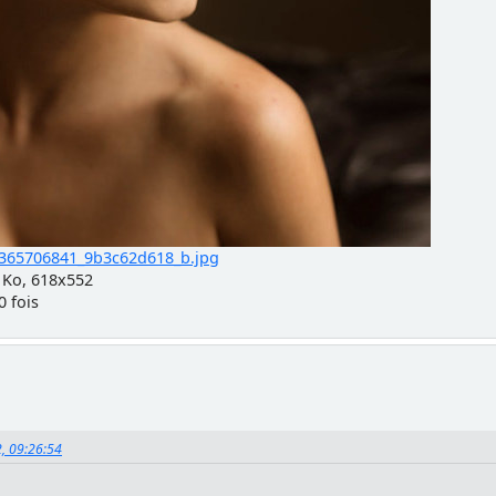
365706841_9b3c62d618_b.jpg
 Ko, 618x552
0 fois
2, 09:26:54