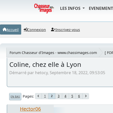
LES INFOS
EVENEMEN
Accueil
Connexion
Inscrivez-vous
Forum Chasseur d'Images - www.chassimages.com
[ FO
Coline, chez elle à Lyon
Démarré par hetocy, Septembre 18, 2022, 09:53:05
Pages
1
3
4
5
6
2
EN BAS
Hector06