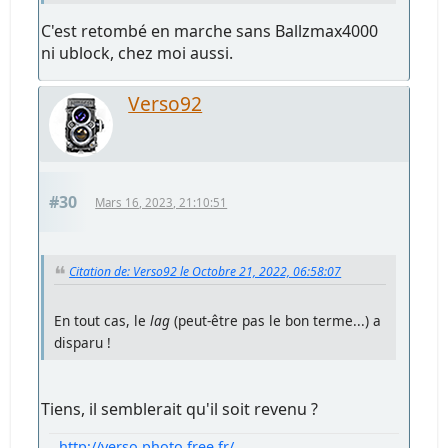
C'est retombé en marche sans Ballzmax4000
ni ublock, chez moi aussi.
Verso92
#30
Mars 16, 2023, 21:10:51
Citation de: Verso92 le Octobre 21, 2022, 06:58:07
En tout cas, le
lag
(peut-être pas le bon terme...) a
disparu !
Tiens, il semblerait qu'il soit revenu ?
http://verso.photo.free.fr/