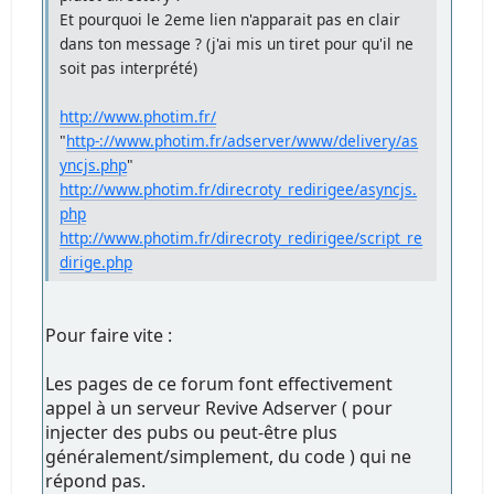
Et pourquoi le 2eme lien n'apparait pas en clair
dans ton message ? (j'ai mis un tiret pour qu'il ne
soit pas interprété)
http://www.photim.fr/
"
http-://www.photim.fr/adserver/www/delivery/as
yncjs.php
"
http://www.photim.fr/direcroty_redirigee/asyncjs.
php
http://www.photim.fr/direcroty_redirigee/script_re
dirige.php
Pour faire vite :
Les pages de ce forum font effectivement
appel à un serveur Revive Adserver ( pour
injecter des pubs ou peut-être plus
généralement/simplement, du code ) qui ne
répond pas.