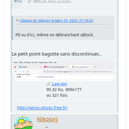
#32
Mars 16, 2023, 21:22:07
Citation de: Nikojorj le Mars 16, 2023, 21:18:20
Pô vu d'ici, même en débranchant uBlock.
Le petit point bagotte sans discontinuer...
Lag.jpg
95.32 Ko, 909x177
vu 321 fois
http://verso.photo.free.fr/
Nikojorj
-