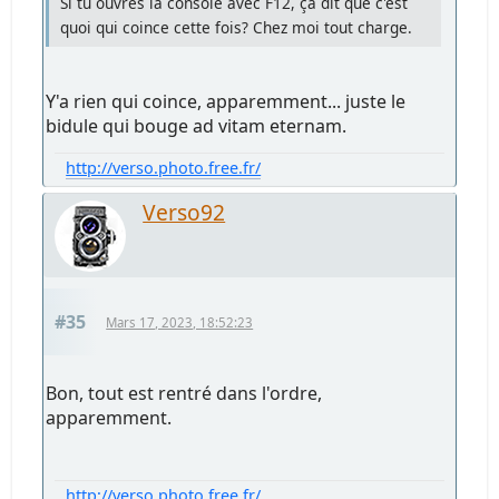
Si tu ouvres la console avec F12, ça dit que c'est
quoi qui coince cette fois? Chez moi tout charge.
Y'a rien qui coince, apparemment... juste le
bidule qui bouge ad vitam eternam.
http://verso.photo.free.fr/
Verso92
#35
Mars 17, 2023, 18:52:23
Bon, tout est rentré dans l'ordre,
apparemment.
http://verso.photo.free.fr/