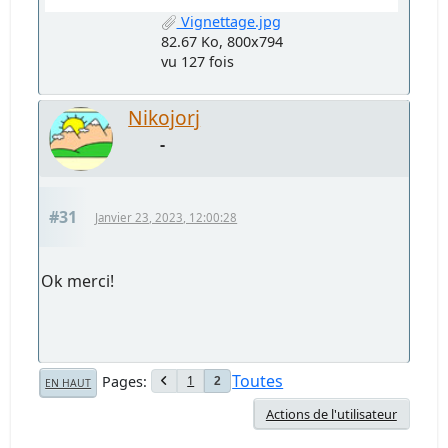
Vignettage.jpg
82.67 Ko, 800x794
vu 127 fois
Nikojorj
-
#31
Janvier 23, 2023, 12:00:28
Ok merci!
Toutes
Pages
1
2
EN HAUT
Actions de l'utilisateur