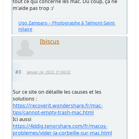
tout ce qui concerne les mac. Du coup, ça ne
m'aide pas trop :/
Ugo Zamparo – Photographe à Talmont-Saint-
Hilaire
Ibiscus
#3
Janvier 24, 2023, 21:06:02
Sur ce site on détaille les causes et les
solutions :
https://recoverit.wondershare.fr/mac-
tips/cannot-empty-trash-mac.html
Ici aussi
https://4ddig.tenorshare.com/fr/macos-
problemes/vider-la-corbeille-sur-mac.html