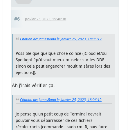
#6
Janvier 25, 2023, 19:40:38
Citation de: JamesBond le Janvier 25, 2023, 18:06:12
Possible que quelque chose coince (iCloud et/ou
Spotlight [qu'il vaut mieux museler sur les DDE
sinon cela peut engendrer moult misères lors des
éjections]).
Ah j'irais vérifier ça.
Citation de: JamesBond le Janvier 25, 2023, 18:06:12
je pense qu'un petit coup de Terminal devrait
pouvoir vous débarrasser de ces fichiers
récalcitrants (commande : sudo rm -R, puis faire