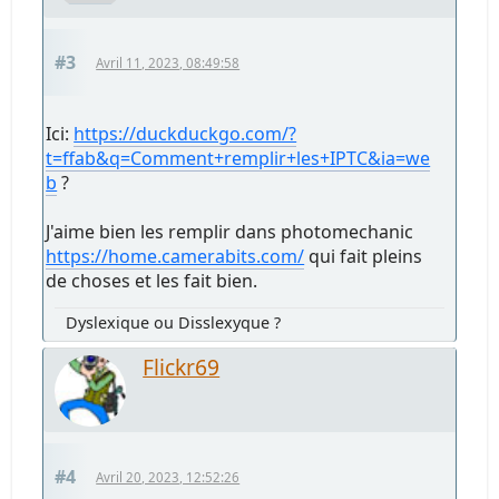
#3
Avril 11, 2023, 08:49:58
Ici:
https://duckduckgo.com/?
t=ffab&q=Comment+remplir+les+IPTC&ia=we
b
?
J'aime bien les remplir dans photomechanic
https://home.camerabits.com/
qui fait pleins
de choses et les fait bien.
Dyslexique ou Disslexyque ?
Flickr69
#4
Avril 20, 2023, 12:52:26