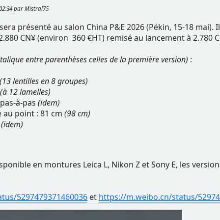
:02:34 par Mistral75
 sera présenté au salon China P&E 2026 (Pékin, 15-18 mai). 
 2.880 CN¥ (environ 360 €HT) remisé au lancement à 2.780 
italique entre parenthèses celles de la première version)
:
(13 lentilles en 8 groupes)
(à 12 lamelles)
 pas-à-pas
(idem)
 au point : 81 cm
(98 cm)
m
(idem)
disponible en montures Leica L, Nikon Z et Sony E, les vers
tatus/5297479371460036
et
https://m.weibo.cn/status/529