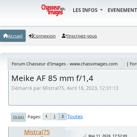
LES INFOS
EVENEMEN
Accueil
Connexion
Inscrivez-vous
Forum Chasseur d'Images - www.chassimages.com
[ Fo
Meike AF 85 mm f/1,4
Démarré par Mistral75, Avril 18, 2023, 12:31:13
Toutes
Pages
1
2
EN BAS
Mistral75
Mai 11, 2026, 17:52:09