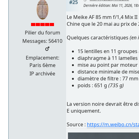
#25
Dernière édition
: Mai 11, 2026, 18
Le Meike AF 85 mm f/1,4 Mix II
Chine que le 20 mai au prix de
Pilier du forum
Quelques caractéristiques
(en 
Messages: 56410
15 lentilles en 11 groupes
Emplacement:
diaphragme à 11 lamelles
mise au point par moteur
Paris 6ème
distance minimale de mise
IP archivée
diamètre de filtre : 77 m
poids : 651 g
(735 g)
La version noire devrait être 
E uniquement.
Source :
https://m.weibo.cn/s