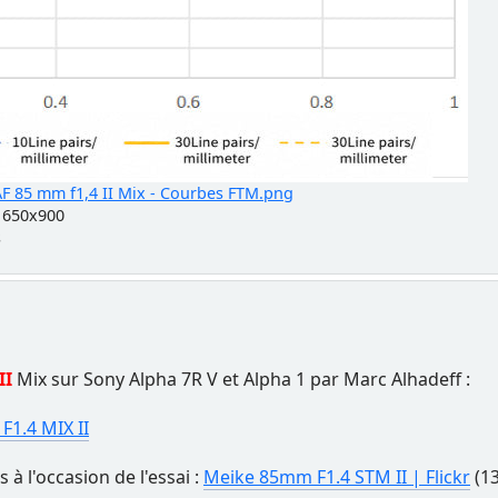
F 85 mm f1,4 II Mix - Courbes FTM.png
, 650x900
s
II
Mix sur Sony Alpha 7R V et Alpha 1 par Marc Alhadeff :
F1.4 MIX II
 à l'occasion de l'essai :
Meike 85mm F1.4 STM II | Flickr
(13