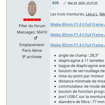
#26
Mai 29, 2026, 23:37:50
Les trois montures,
Leica L
,
Ni
Meike 85mm F1.4 Ⅱ Full Frame 
Pilier du forum
Messages: 56410
Meike 85mm F1.4 Ⅱ Full Frame 
Emplacement:
Meike 85mm F1.4 Ⅱ Full Frame
Paris 6ème
angle de champ : 28,3°
IP archivée
diaphragme à 11 lamelles
bague de diaphragme avec
bouton de verrouillage de
mise au point par moteur
distance minimale de mise
commutateur de mode de 
bouton de fonction prog
port USB-C sur la monture
diamètre de filtre : 77 mm