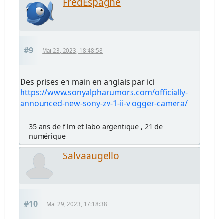
FredEspagne
#9
Mai 23, 2023, 18:48:58
Des prises en main en anglais par ici
https://www.sonyalpharumors.com/officially-
announced-new-sony-zv-1-ii-vlogger-camera/
35 ans de film et labo argentique , 21 de
numérique
Salvaaugello
#10
Mai 29, 2023, 17:18:38