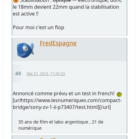
😡 Stabilisation :
optique
-> électronique, donc
le 18mm devient 22mm quand la stabilisation
est active !!
Pour moi c'est un flop
FredEspagne
#8
Mai 23, 2023, 17:45:32
Annoncé comme prévu et un test in french!
[urlhttps://www.lesnumeriques.com/compact-
bridge/sony-zv-1-ii-p73407/test.html][/url]
35 ans de film et labo argentique , 21 de
numérique