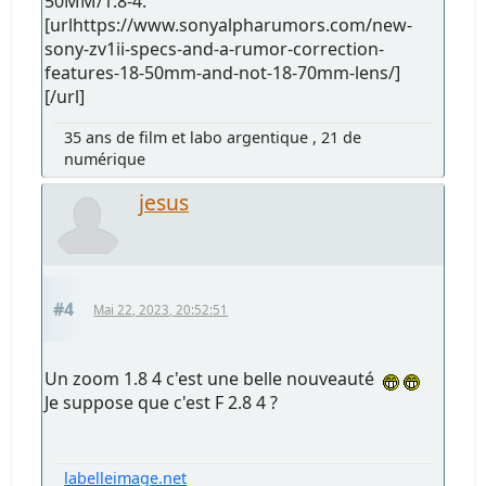
50MM/1.8-4.
[urlhttps://www.sonyalpharumors.com/new-
sony-zv1ii-specs-and-a-rumor-correction-
features-18-50mm-and-not-18-70mm-lens/]
[/url]
35 ans de film et labo argentique , 21 de
numérique
jesus
#4
Mai 22, 2023, 20:52:51
Un zoom 1.8 4 c'est une belle nouveauté
Je suppose que c'est F 2.8 4 ?
labelleimage.net