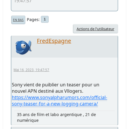
19:47:57
Pages
1
EN BAS
Actions de l'utilisateur
FredEspagne
Mai 16, 2023, 19:47:57
Sony vient de puiblier un teaser pour un
nouvel APN destiné aux Vllogers.
https://www.sonyalpharumors.com/official-
sony-teaser-for-a-new-logging-camera/
35 ans de film et labo argentique , 21 de
numérique