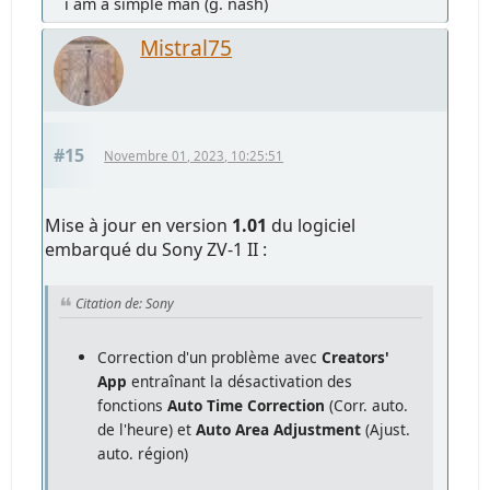
i am a simple man (g. nash)
Mistral75
#15
Novembre 01, 2023, 10:25:51
Mise à jour en version
1.01
du logiciel
embarqué du Sony ZV-1 II :
Citation de: Sony
Correction d'un problème avec
Creators'
App
entraînant la désactivation des
fonctions
Auto Time Correction
(Corr. auto.
de l'heure) et
Auto Area Adjustment
(Ajust.
auto. région)