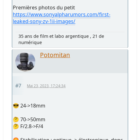
Premières photos du petit
https://www.sonyalpharumors.com/first-
leaked-sony-zv-1ii-images/
35 ans de film et labo argentique , 21 de
numérique
Potomitan
#7
Mai 23, 2023, 17:24:34
😎 24->18mm
🤔 70->50mm
🤔 F/2.8->F/4