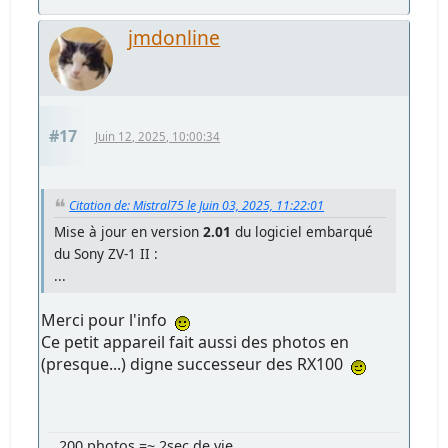
jmdonline
#17
Juin 12, 2025, 10:00:34
Citation de: Mistral75 le Juin 03, 2025, 11:22:01
Mise à jour en version
2.01
du logiciel embarqué
du Sony ZV-1 II :
...
Merci pour l'info
Ce petit appareil fait aussi des photos en
(presque...) digne successeur des RX100
200 photos =~ 2sec de vie