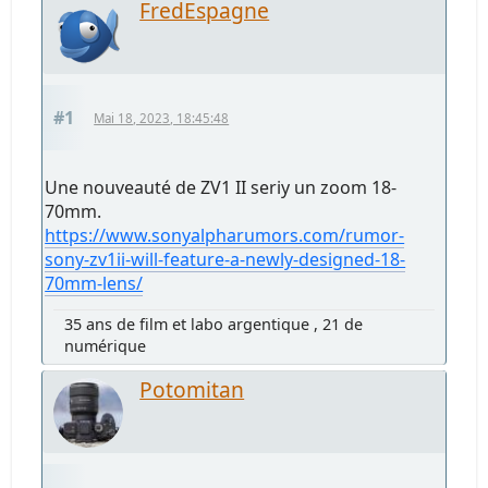
FredEspagne
#1
Mai 18, 2023, 18:45:48
Une nouveauté de ZV1 II seriy un zoom 18-
70mm.
https://www.sonyalpharumors.com/rumor-
sony-zv1ii-will-feature-a-newly-designed-18-
70mm-lens/
35 ans de film et labo argentique , 21 de
numérique
Potomitan