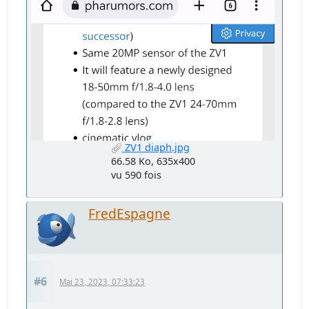
ZV1 diaph.jpg
66.58 Ko, 635x400
vu 590 fois
FredEspagne
#6
Mai 23, 2023, 07:33:23