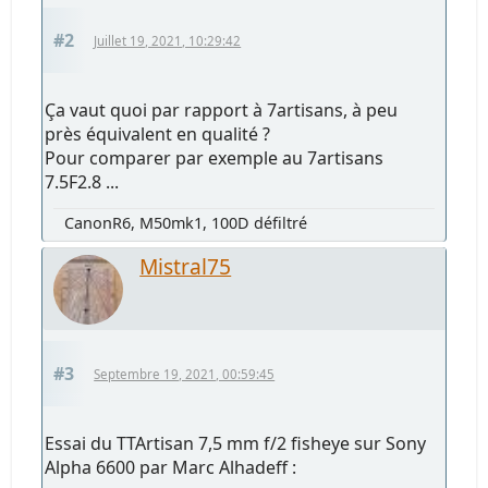
#2
Juillet 19, 2021, 10:29:42
Ça vaut quoi par rapport à 7artisans, à peu
près équivalent en qualité ?
Pour comparer par exemple au 7artisans
7.5F2.8 ...
CanonR6, M50mk1, 100D défiltré
Mistral75
#3
Septembre 19, 2021, 00:59:45
Essai du TTArtisan 7,5 mm f/2 fisheye sur Sony
Alpha 6600 par Marc Alhadeff :