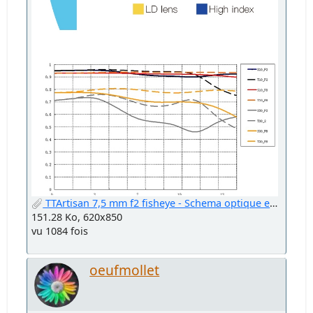
TTArtisan 7,5 mm f2 fisheye - Schema optique et courbes MTF.jpg
151.28 Ko, 620x850
vu 1084 fois
oeufmollet