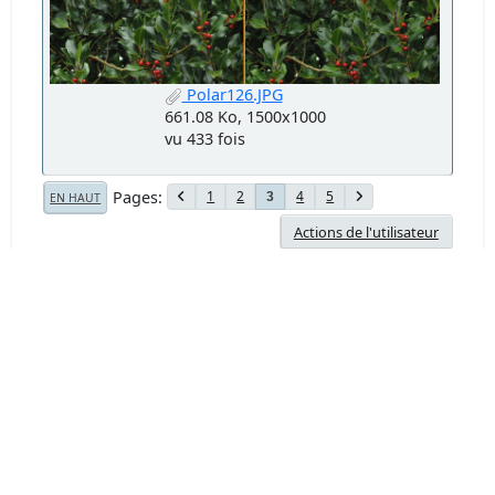
Polar126.JPG
661.08 Ko, 1500x1000
vu 433 fois
Pages
1
2
4
5
3
EN HAUT
Actions de l'utilisateur
Forum Chasseur d'Images - www.chassimages.com ©
2026
Aide
Termes et Règles
En haut
Theme by
SMF Tricks
SMF 2.1.7 © 2026
,
Simple Machines