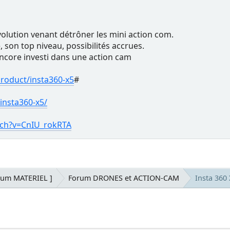
volution venant détrôner les mini action com.
 son top niveau, possibilités accrues.
encore investi dans une action cam
roduct/insta360-x5
#
insta360-x5/
tch?v=CnIU_rokRTA
rum MATERIEL ]
Forum DRONES et ACTION-CAM
Insta 360