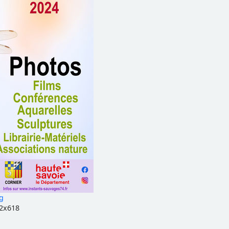
g
12x618