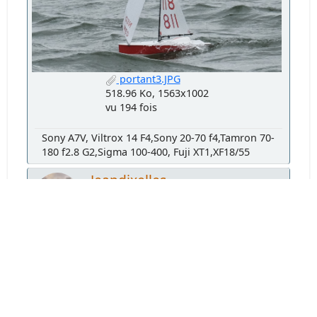
portant3.JPG
518.96 Ko, 1563x1002
vu 194 fois
Sony A7V, Viltrox 14 F4,Sony 20-70 f4,Tamron 70-
180 f2.8 G2,Sigma 100-400, Fuji XT1,XF18/55
Jeandixelles
#14
Février 25, 2025, 23:18:09
Il est vrai que si on a besoin d'une vitesse
élevée, avec une ouverture de 6,7 à 230 mm,