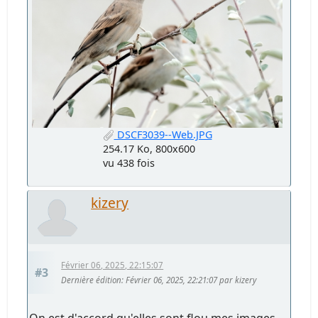
DSCF3039--Web.JPG
254.17 Ko, 800x600
vu 438 fois
kizery
Février 06, 2025, 22:15:07
#3
Dernière édition
: Février 06, 2025, 22:21:07 par kizery
On est d'accord qu'elles sont flou mes images