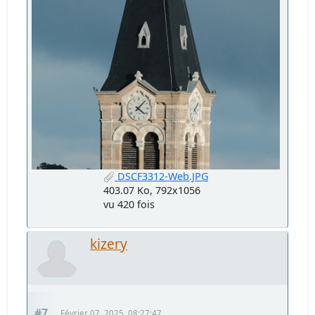
DSCF3312-Web.JPG
403.07 Ko, 792x1056
vu 420 fois
kizery
#7
Février 07, 2025, 08:27:47