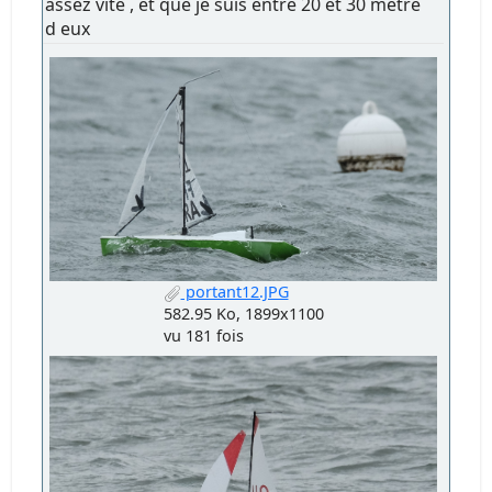
assez vite , et que je suis entre 20 et 30 metre
d eux
portant12.JPG
582.95 Ko, 1899x1100
vu 181 fois