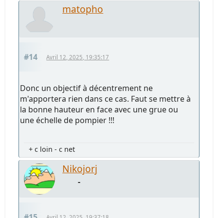
matopho
#14
Avril 12, 2025, 19:35:17
Donc un objectif à décentrement ne
m'apportera rien dans ce cas. Faut se mettre à
la bonne hauteur en face avec une grue ou
une échelle de pompier !!!
+ c loin - c net
Nikojorj
-
#15
Avril 12, 2025, 19:37:18