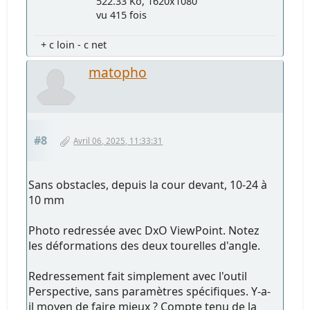
522.33 Ko, 1620x1080
vu 415 fois
+ c loin - c net
matopho
#8
Avril 06, 2025, 11:33:31
Sans obstacles, depuis la cour devant, 10-24 à
10 mm
Photo redressée avec DxO ViewPoint. Notez
les déformations des deux tourelles d'angle.
Redressement fait simplement avec l'outil
Perspective, sans paramètres spécifiques. Y-a-
il moyen de faire mieux ? Compte tenu de la