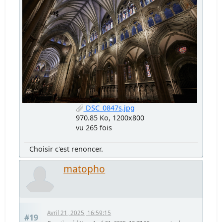
DSC_0847s.jpg
970.85 Ko, 1200x800
vu 265 fois
Choisir c'est renoncer.
matopho
Avril 21, 2025, 16:59:15
#19