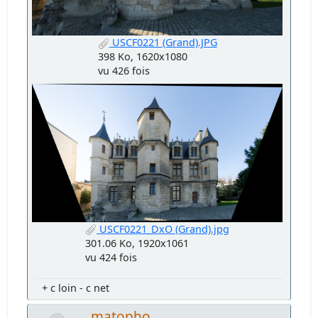
USCF0221 (Grand).JPG
398 Ko, 1620x1080
vu 426 fois
USCF0221_DxO (Grand).jpg
301.06 Ko, 1920x1061
vu 424 fois
+ c loin - c net
matopho