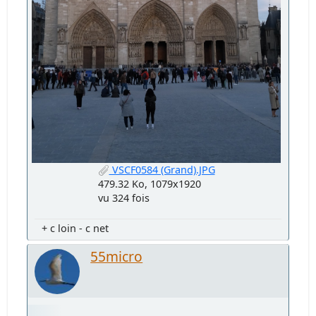
VSCF0584 (Grand).JPG
479.32 Ko, 1079x1920
vu 324 fois
+ c loin - c net
55micro