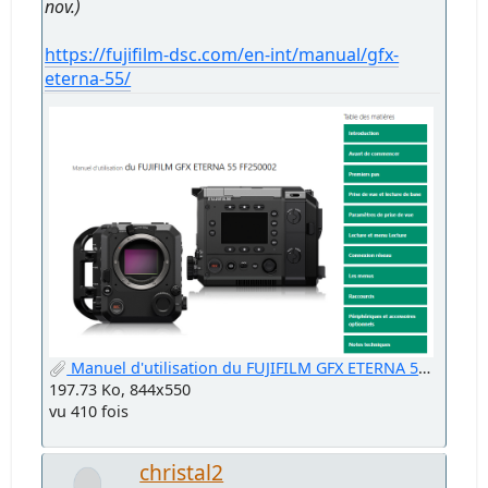
nov.)
https://fujifilm-dsc.com/en-int/manual/gfx-
eterna-55/
Manuel d'utilisation du FUJIFILM GFX ETERNA 55 FF250002.png
197.73 Ko, 844x550
vu 410 fois
christal2