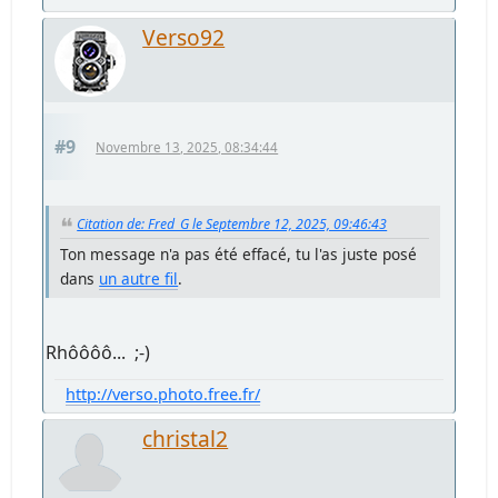
Verso92
#9
Novembre 13, 2025, 08:34:44
Citation de: Fred_G le Septembre 12, 2025, 09:46:43
Ton message n'a pas été effacé, tu l'as juste posé
dans
un autre fil
.
Rhôôôô... ;-)
http://verso.photo.free.fr/
christal2