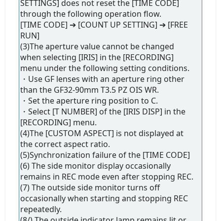
SETTINGS] does not reset the [TIME CODE]
through the following operation flow.
[TIME CODE] ➔ [COUNT UP SETTING] ➔ [FREE
RUN]
(3)The aperture value cannot be changed
when selecting [IRIS] in the [RECORDING]
menu under the following setting conditions.
・Use GF lenses with an aperture ring other
than the GF32-90mm T3.5 PZ OIS WR.
・Set the aperture ring position to C.
・Select [T NUMBER] of the [IRIS DISP] in the
[RECORDING] menu.
(4)The [CUSTOM ASPECT] is not displayed at
the correct aspect ratio.
(5)Synchronization failure of the [TIME CODE]
(6) The side monitor display occasionally
remains in REC mode even after stopping REC.
(7) The outside side monitor turns off
occasionally when starting and stopping REC
repeatedly.
(8/) The outside indicator lamp remains lit or