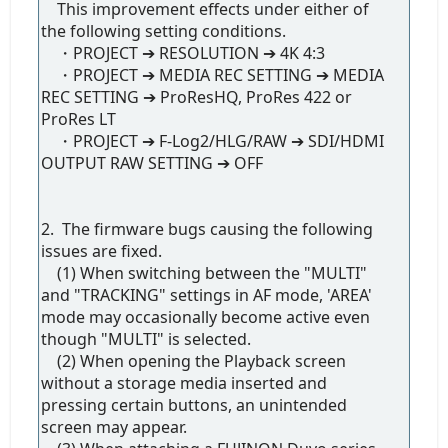
This improvement effects under either of
the following setting conditions.
・PROJECT ➔ RESOLUTION ➔ 4K 4:3
・PROJECT ➔ MEDIA REC SETTING ➔ MEDIA
REC SETTING ➔ ProResHQ, ProRes 422 or
ProRes LT
・PROJECT ➔ F-Log2/HLG/RAW ➔ SDI/HDMI
OUTPUT RAW SETTING ➔ OFF
2. The firmware bugs causing the following
issues are fixed.
(1) When switching between the "MULTI"
and "TRACKING" settings in AF mode, 'AREA'
mode may occasionally become active even
though "MULTI" is selected.
(2) When opening the Playback screen
without a storage media inserted and
pressing certain buttons, an unintended
screen may appear.