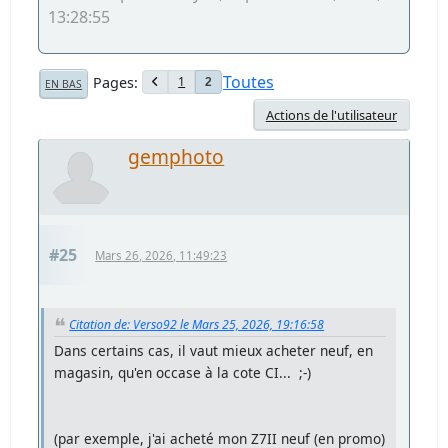
13:28:55
Toutes
Pages
1
2
EN BAS
Actions de l'utilisateur
gemphoto
#25
Mars 26, 2026, 11:49:23
Citation de: Verso92 le Mars 25, 2026, 19:16:58
Dans certains cas, il vaut mieux acheter neuf, en
magasin, qu'en occase à la cote CI... ;-)
(par exemple, j'ai acheté mon Z7II neuf (en promo)