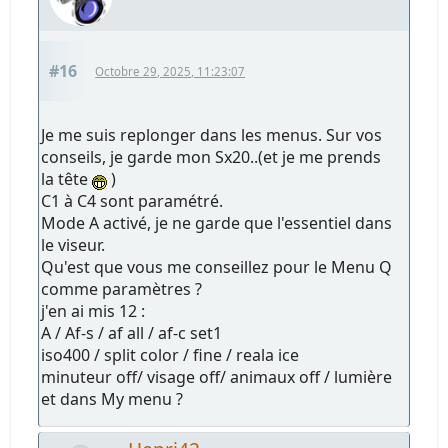
#16
Octobre 29, 2025, 11:23:07
Je me suis replonger dans les menus. Sur vos
conseils, je garde mon Sx20..(et je me prends
la tête
)
C1 à C4 sont paramétré.
Mode A activé, je ne garde que l'essentiel dans
le viseur.
Qu'est que vous me conseillez pour le Menu Q
comme paramètres ?
j'en ai mis 12 :
A / Af-s / af all / af-c set1
iso400 / split color / fine / reala ice
minuteur off/ visage off/ animaux off / lumière
et dans My menu ?