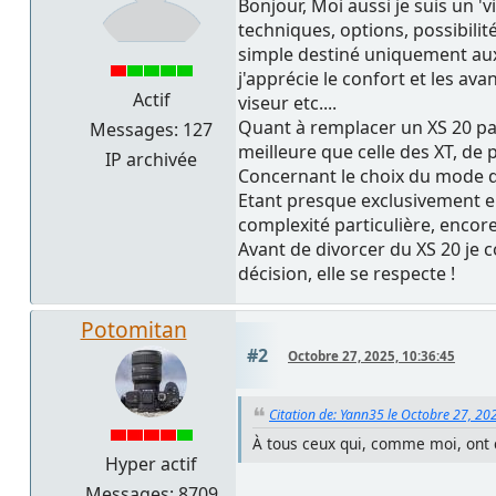
Bonjour, Moi aussi je suis un 
techniques, options, possibilit
simple destiné uniquement aux
j'apprécie le confort et les av
Actif
viseur etc....
Quant à remplacer un XS 20 par
Messages: 127
meilleure que celle des XT, de 
IP archivée
Concernant le choix du mode de 
Etant presque exclusivement en 
complexité particulière, encore
Avant de divorcer du XS 20 je co
décision, elle se respecte !
Potomitan
#2
Octobre 27, 2025, 10:36:45
Citation de: Yann35 le Octobre 27, 20
À tous ceux qui, comme moi, ont 
Hyper actif
Messages: 8709