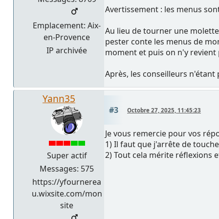
Avertissement : les menus so
Emplacement: Aix-
Au lieu de tourner une molette 
en-Provence
pester conte les menus de mon 
IP archivée
moment et puis on n'y revient 
Après, les conseilleurs n'étant
Yann35
#3
Octobre 27, 2025, 11:45:23
Je vous remercie pour vos répon
1) Il faut que j'arrête de touc
2) Tout cela mérite réflexions e
Super actif
Messages: 575
https://yfournerea
u.wixsite.com/mon
site