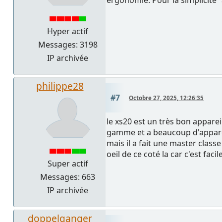
ergonomie. Pour la simplicité "a
Hyper actif
Messages: 3198
IP archivée
philippe28
#7
Octobre 27, 2025, 12:26:35
le xs20 est un très bon apparei
gamme et a beaucoup d'apparei
mais il a fait une master class
oeil de ce coté la car c'est fa
Super actif
Messages: 663
IP archivée
doppelganger