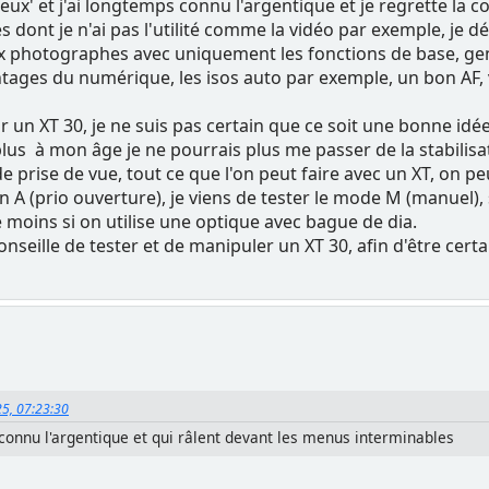
'vieux' et j'ai longtemps connu l'argentique et je regrette 
és dont je n'ai pas l'utilité comme la vidéo par exemple, je
 photographes avec uniquement les fonctions de base, ge
antages du numérique, les isos auto par exemple, un bon AF, v
 un XT 30, je ne suis pas certain que ce soit une bonne idé
plus à mon âge je ne pourrais plus me passer de la stabilisa
prise de vue, tout ce que l'on peut faire avec un XT, on peu
A (prio ouverture), je viens de tester le mode M (manuel), s
 moins si on utilise une optique avec bague de dia.
nseille de tester et de manipuler un XT 30, afin d'être certa
25, 07:23:30
connu l'argentique et qui râlent devant les menus interminables