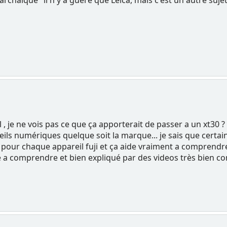
rchaïque" il n'y a guère que Leica, mais c'est un autre sujet
l , je ne vois pas ce que ça apporterait de passer a un xt3
ls numériques quelque soit la marque... je sais que certai
e pour chaque appareil fuji et ça aide vraiment a comprendre
cile a comprendre et bien expliqué par des videos très bien c