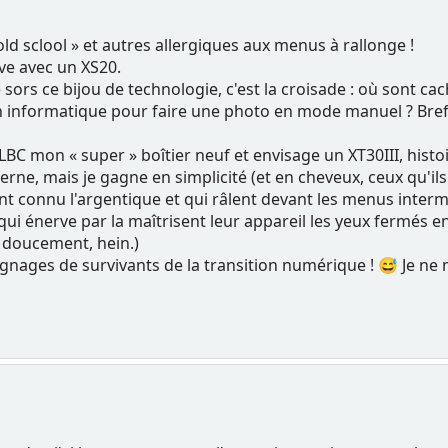
ld sclool » et autres allergiques aux menus à rallonge !
ve avec un XS20.
 sors ce bijou de technologie, c'est la croisade : où sont ca
en informatique pour faire une photo en mode manuel ? Bre
 LBC mon « super » boîtier neuf et envisage un XT30III, histo
nterne, mais je gagne en simplicité (et en cheveux, ceux qu'ils
t connu l'argentique et qui râlent devant les menus intermi
qui énerve par la maîtrisent leur appareil les yeux fermés e
 doucement, hein.)
nages de survivants de la transition numérique ! 😅 Je ne 